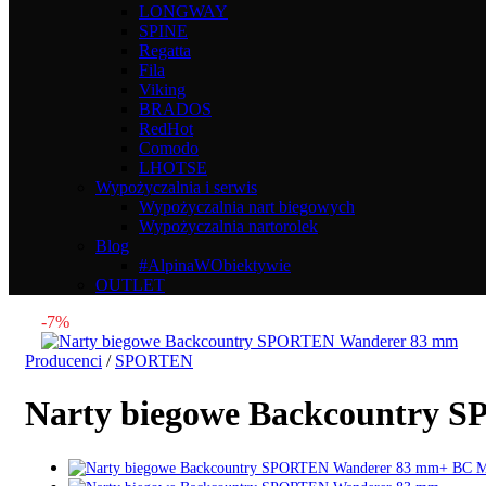
LONGWAY
SPINE
Regatta
Fila
Viking
BRADOS
RedHot
Comodo
LHOTSE
Wypożyczalnia i serwis
Wypożyczalnia nart biegowych
Wypożyczalnia nartorolek
Blog
#AlpinaWObiektywie
OUTLET
-7%
Producenci
/
SPORTEN
Narty biegowe Backcountry