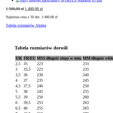
Pierwotna
Aktualna
1 500,00
zł
1 400,00
zł
cena
cena
Najniższa cena z 30 dni:
1 400,00
zł
wynosiła:
wynosi:
1
1
Tabela rozmiarów Alpina
500,00 zł.
400,00 zł.
Tabela rozmiarów dorośli
UK
FR/EU
MSS długośc stopy w mm.
MM długośc wkł
2,5
35
223
233
3
35,5
225
235
3,5
36
230
240
4
37
235
245
4,5
37,5
240
250
5
38
245
255
5,5
39
250
260
6
39,5
253
263
6,5
40
255
265