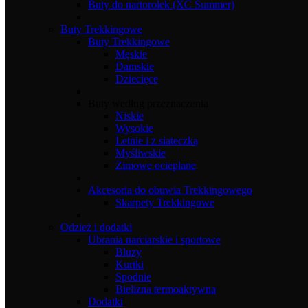
Buty do nartorolek (XC Summer)
Buty Trekkingowe
Buty Trekkingowe
Męskie
Damskie
Dziecięce
Buty według przeznaczenia
Niskie
Wysokie
Letnie i z siateczką
Myśliwskie
Zimowe ocieplane
Akcesoria do obuwia Trekkingowego
Skarpety Trekkingowe
Odzież i dodatki
Ubrania narciarskie i sportowe
Bluzy
Kurtki
Spodnie
Bielizna termoaktywna
Dodatki