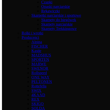
Czapki
Opaski narciarskie
Rękawiczki
Skarpetki narciarskie i sportowe
Skarpety do biegówek
Skarpety narciarskie
Skarpety Trekkingowe
Rolki i wrotki
Producenci
Alpina
FISCHER
Kastle
MADSHUS
SPORTEN
MARWE
SWENOR
Rollspeed
ONE WAY
PELTONEN
Rottefella
SWIX
4KAAD
REX
SKIGO
SOLDA