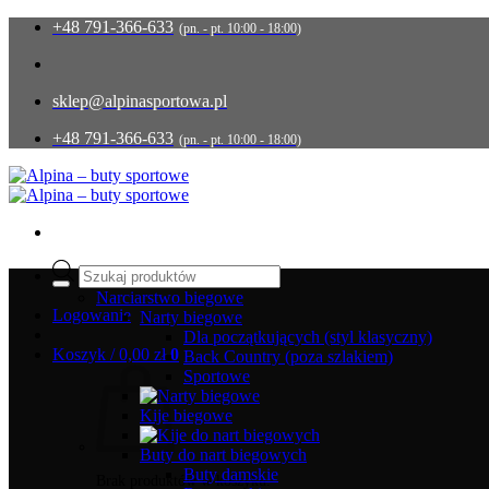
Przewiń
+48 791-366-633
(pn. - pt. 10:00 - 18:00)
do
zawartości
sklep@alpinasportowa.pl
+48 791-366-633
(pn. - pt. 10:00 - 18:00)
Wyszukiwarka
produktów
Narciarstwo biegowe
Logowanie
Narty biegowe
Dla początkujących (styl klasyczny)
Koszyk /
0,00
zł
0
Back Country (poza szlakiem)
Sportowe
Kije biegowe
Buty do nart biegowych
Buty damskie
Brak produktów w koszyku.