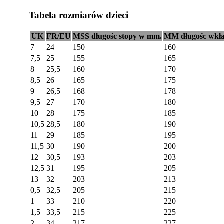
Tabela rozmiarów dzieci
UK
FR/EU
MSS długośc stopy w mm.
MM długośc wkł
7
24
150
160
7,5
25
155
165
8
25,5
160
170
8,5
26
165
175
9
26,5
168
178
9,5
27
170
180
10
28
175
185
10,5
28,5
180
190
11
29
185
195
11,5
30
190
200
12
30,5
193
203
12,5
31
195
205
13
32
203
213
0,5
32,5
205
215
1
33
210
220
1,5
33,5
215
225
2
34
217
227