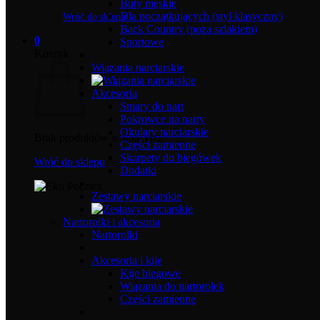
Buty męskie
Dla początkujących (styl klasyczny)
Wróć do sklepu
Back Country (poza szlakiem)
0
Sportowe
Koszyk
Wiązania narciarskie
Akcesoria
Smary do nart
Pokrowce na narty
Okulary narciarskie
Brak produktów w koszyku.
Części zamienne
Skarpety do biegówek
Wróć do sklepu
Dodatki
Zestawy narciarskie
Nartorolki i akcesoria
Nartorolki
Akcesoria i kije
Kije biegowe
Wiązania do nartorolek
Części zamienne