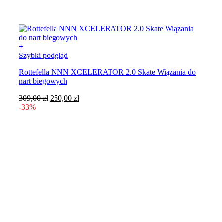
+
Szybki podgląd
Rottefella NNN XCELERATOR 2.0 Skate Wiązania do
nart biegowych
Pierwotna
Aktualna
309,00
zł
250,00
zł
cena
cena
-33%
wynosiła:
wynosi:
309,00 zł.
250,00 zł.