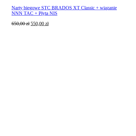
Narty biegowe STC BRADOS XT Classic + wiązanie
NNN TAC + Płyta NIS
Pierwotna
Aktualna
650,00
zł
550,00
zł
cena
cena
wynosiła:
wynosi:
650,00 zł.
550,00 zł.