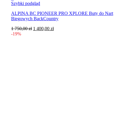
Ten
Szybki podgląd
produkt
ALPINA BC PIONEER PRO XPLORE Buty do Nart
ma
Biegowych BackCountry
wiele
wariantów.
Pierwotna
Aktualna
1 750,00
zł
1 400,00
zł
Opcje
cena
cena
-19%
można
wynosiła:
wynosi:
wybrać
1
1
na
750,00 zł.
400,00 zł.
stronie
produktu