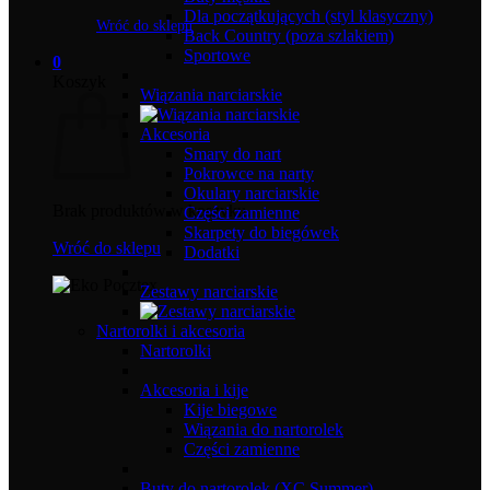
Dla początkujących (styl klasyczny)
Wróć do sklepu
Back Country (poza szlakiem)
Sportowe
0
Koszyk
Wiązania narciarskie
Akcesoria
Smary do nart
Pokrowce na narty
Okulary narciarskie
Brak produktów w koszyku.
Części zamienne
Skarpety do biegówek
Wróć do sklepu
Dodatki
Zestawy narciarskie
Nartorolki i akcesoria
Nartorolki
Akcesoria i kije
Kije biegowe
Wiązania do nartorolek
Części zamienne
Buty do nartorolek (XC Summer)