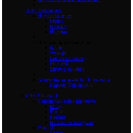
Buty Trekkingowe
Buty Trekkingowe
Męskie
Damskie
Dziecięce
Buty według przeznaczenia
Niskie
Wysokie
Letnie i z siateczką
Myśliwskie
Zimowe ocieplane
Akcesoria do obuwia Trekkingowego
Skarpety Trekkingowe
Odzież i dodatki
Ubrania narciarskie i sportowe
Bluzy
Kurtki
Spodnie
Bielizna termoaktywna
Dodatki