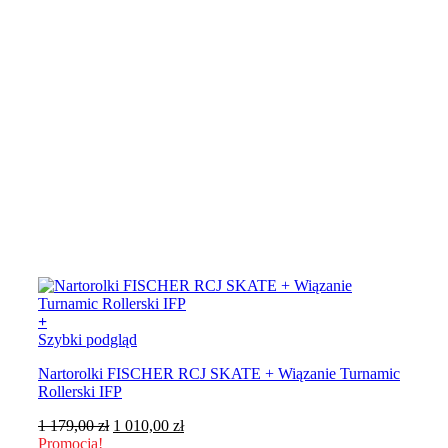
+
Szybki podgląd
Nartorolki FISCHER RCJ SKATE + Wiązanie Turnamic
Rollerski IFP
Pierwotna
Aktualna
1 179,00
zł
1 010,00
zł
cena
cena
Promocja!