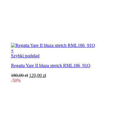
+
Ten
Szybki podgląd
produkt
Regatta Yare II bluza stretch RML186_91Q
ma
wiele
Pierwotna
Aktualna
180,00
zł
120,00
zł
wariantów.
cena
cena
-50%
Opcje
wynosiła:
wynosi:
można
180,00 zł.
120,00 zł.
wybrać
na
stronie
produktu