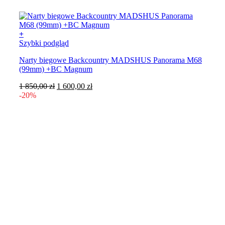
+
Szybki podgląd
Narty biegowe Backcountry MADSHUS Panorama M68
(99mm) +BC Magnum
Pierwotna
Aktualna
1 850,00
zł
1 600,00
zł
cena
cena
-20%
wynosiła:
wynosi:
1
1
850,00 zł.
600,00 zł.