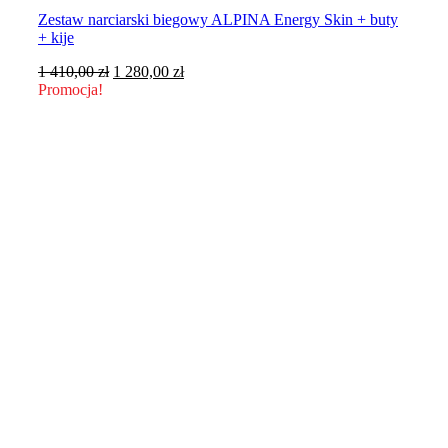
Zestaw narciarski biegowy ALPINA Energy Skin + buty
+ kije
Pierwotna
Aktualna
1 410,00
zł
1 280,00
zł
cena
cena
Promocja!
wynosiła:
wynosi:
1
1
410,00 zł.
280,00 zł.