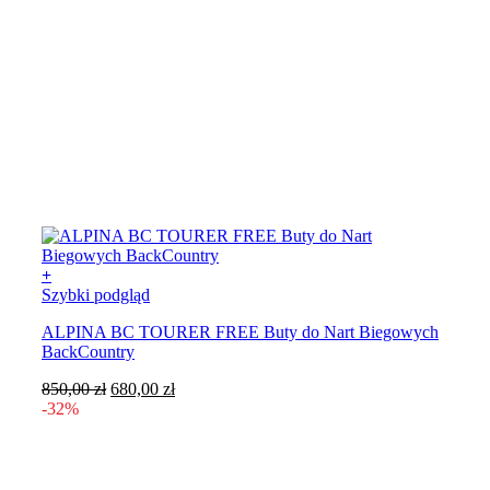
+
Ten
Szybki podgląd
produkt
ALPINA BC TOURER FREE Buty do Nart Biegowych
ma
BackCountry
wiele
wariantów.
Pierwotna
Aktualna
850,00
zł
680,00
zł
Opcje
cena
cena
-32%
można
wynosiła:
wynosi:
wybrać
850,00 zł.
680,00 zł.
na
stronie