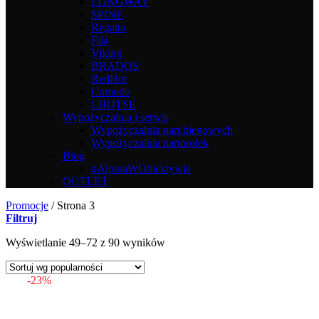
LONGWAY
SPINE
Regatta
Fila
Viking
BRADOS
RedHot
Comodo
LHOTSE
Wypożyczalnia i serwis
Wypożyczalnia nart biegowych
Wypożyczalnia nartorolek
Blog
#AlpinaWObiektywie
OUTLET
Promocje
/
Strona 3
Filtruj
Posortowane
Wyświetlanie 49–72 z 90 wyników
według
popularności
-23%