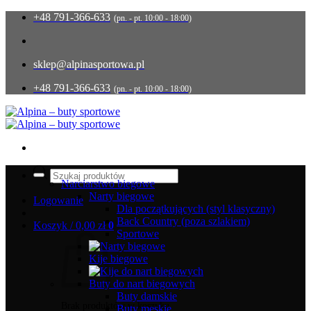
Przewiń
+48 791-366-633
(pn. - pt. 10:00 - 18:00)
do
zawartości
sklep@alpinasportowa.pl
+48 791-366-633
(pn. - pt. 10:00 - 18:00)
Wyszukiwarka
produktów
Narciarstwo biegowe
Narty biegowe
Logowanie
Dla początkujących (styl klasyczny)
Back Country (poza szlakiem)
Koszyk /
0,00
zł
0
Sportowe
Kije biegowe
Buty do nart biegowych
Buty damskie
Brak produktów w koszyku.
Buty męskie