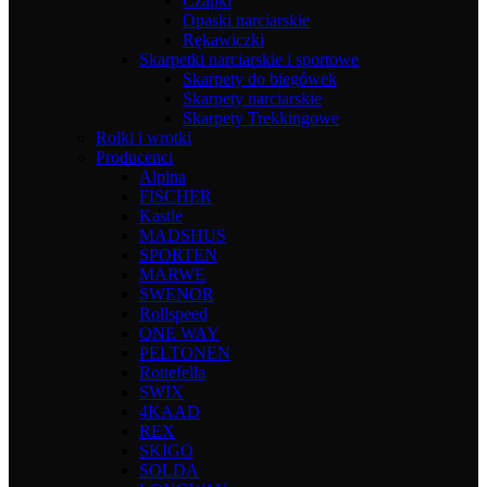
Czapki
Opaski narciarskie
Rękawiczki
Skarpetki narciarskie i sportowe
Skarpety do biegówek
Skarpety narciarskie
Skarpety Trekkingowe
Rolki i wrotki
Producenci
Alpina
FISCHER
Kastle
MADSHUS
SPORTEN
MARWE
SWENOR
Rollspeed
ONE WAY
PELTONEN
Rottefella
SWIX
4KAAD
REX
SKIGO
SOLDA