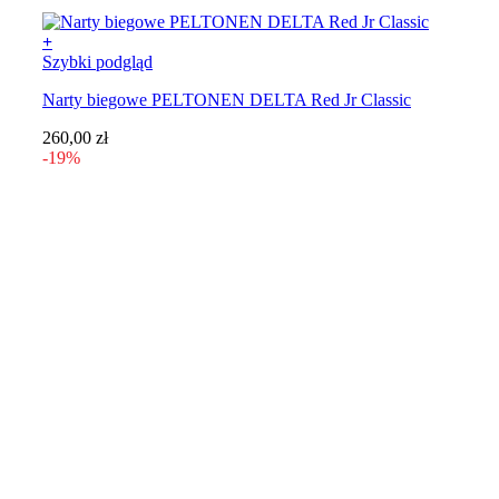
+
Ten
Szybki podgląd
produkt
Narty biegowe PELTONEN DELTA Red Jr Classic
ma
wiele
260,00
zł
wariantów.
-19%
Opcje
można
wybrać
na
stronie
produktu