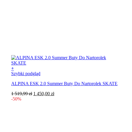
+
Ten
Szybki podgląd
produkt
ALPINA ESK 2.0 Summer Buty Do Nartorolek SKATE
ma
wiele
Pierwotna
Aktualna
1 519,99
zł
1 450,00
zł
wariantów.
cena
cena
-50%
Opcje
wynosiła:
wynosi:
można
1
1
wybrać
519,99 zł.
450,00 zł.
na
stronie
produktu