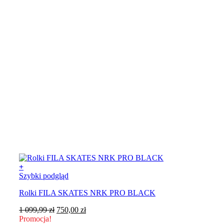
produktu
+
Ten
Szybki podgląd
produkt
Rolki FILA SKATES NRK PRO BLACK
ma
wiele
Pierwotna
Aktualna
1 099,99
zł
750,00
zł
wariantów.
cena
cena
Promocja!
Opcje