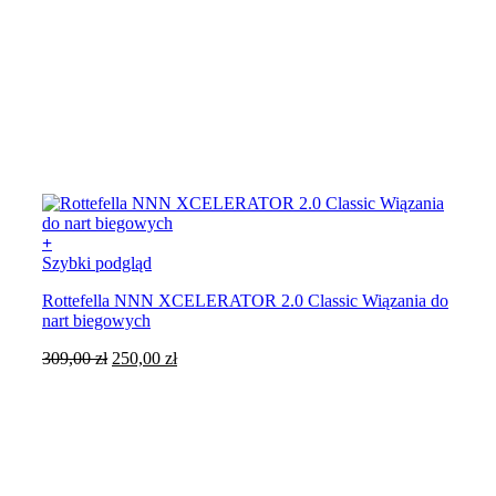
+
Szybki podgląd
Rottefella NNN XCELERATOR 2.0 Classic Wiązania do
nart biegowych
Pierwotna
Aktualna
309,00
zł
250,00
zł
cena
cena
wynosiła:
wynosi:
309,00 zł.
250,00 zł.