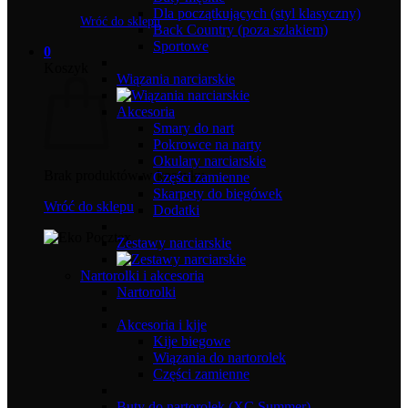
Dla początkujących (styl klasyczny)
Wróć do sklepu
Back Country (poza szlakiem)
Sportowe
0
Koszyk
Wiązania narciarskie
Akcesoria
Smary do nart
Pokrowce na narty
Okulary narciarskie
Brak produktów w koszyku.
Części zamienne
Skarpety do biegówek
Wróć do sklepu
Dodatki
Zestawy narciarskie
Nartorolki i akcesoria
Nartorolki
Akcesoria i kije
Kije biegowe
Wiązania do nartorolek
Części zamienne
Buty do nartorolek (XC Summer)