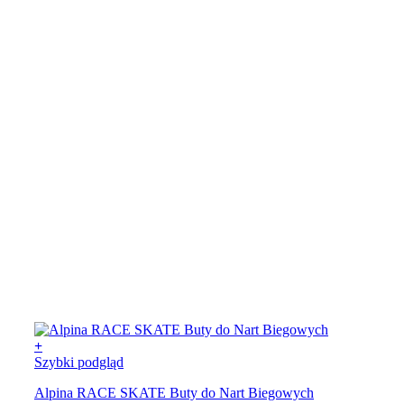
wybrać
na
stronie
produktu
+
Ten
Szybki podgląd
produkt
Alpina RACE SKATE Buty do Nart Biegowych
ma