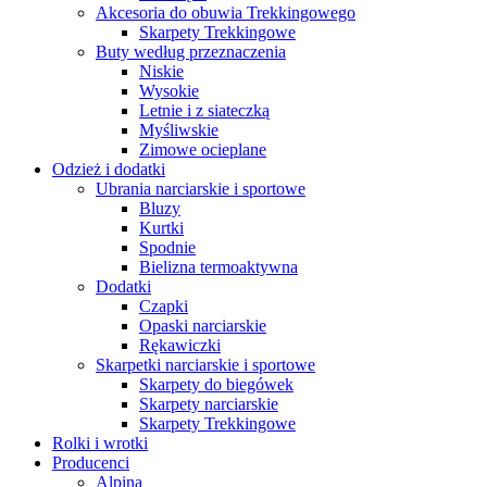
Akcesoria do obuwia Trekkingowego
Skarpety Trekkingowe
Buty według przeznaczenia
Niskie
Wysokie
Letnie i z siateczką
Myśliwskie
Zimowe ocieplane
Odzież i dodatki
Ubrania narciarskie i sportowe
Bluzy
Kurtki
Spodnie
Bielizna termoaktywna
Dodatki
Czapki
Opaski narciarskie
Rękawiczki
Skarpetki narciarskie i sportowe
Skarpety do biegówek
Skarpety narciarskie
Skarpety Trekkingowe
Rolki i wrotki
Producenci
Alpina