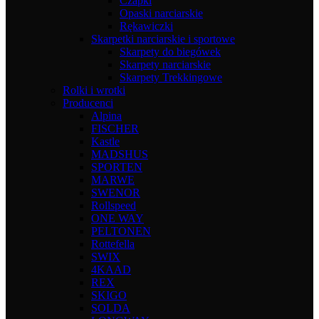
Czapki
Opaski narciarskie
Rękawiczki
Skarpetki narciarskie i sportowe
Skarpety do biegówek
Skarpety narciarskie
Skarpety Trekkingowe
Rolki i wrotki
Producenci
Alpina
FISCHER
Kastle
MADSHUS
SPORTEN
MARWE
SWENOR
Rollspeed
ONE WAY
PELTONEN
Rottefella
SWIX
4KAAD
REX
SKIGO
SOLDA