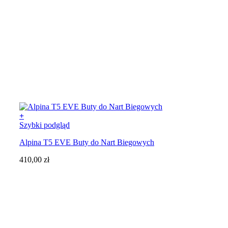
+
Ten
Szybki podgląd
produkt
Alpina T5 EVE Buty do Nart Biegowych
ma
wiele
410,00
zł
wariantów.
Opcje
można
wybrać
na
stronie
produktu