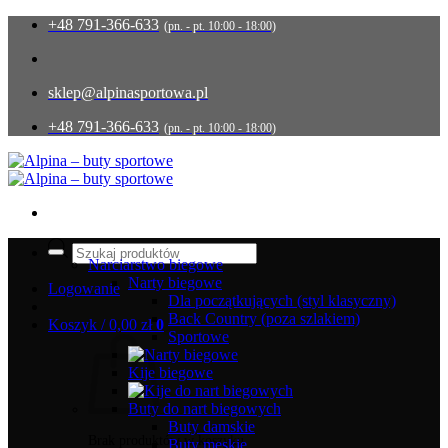
Przewiń
+48 791-366-633
(pn. - pt. 10:00 - 18:00)
do
zawartości
sklep@alpinasportowa.pl
+48 791-366-633
(pn. - pt. 10:00 - 18:00)
Wyszukiwarka
produktów
Narciarstwo biegowe
Narty biegowe
Logowanie
Dla początkujących (styl klasyczny)
Back Country (poza szlakiem)
Koszyk /
0,00
zł
0
Sportowe
Kije biegowe
Buty do nart biegowych
Buty damskie
Brak produktów w koszyku.
Buty męskie