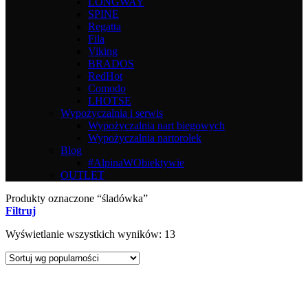
LONGWAY
SPINE
Regatta
Fila
Viking
BRADOS
RedHot
Comodo
LHOTSE
Wypożyczalnia i serwis
Wypożyczalnia nart biegowych
Wypożyczalnia nartorolek
Blog
#AlpinaWObiektywie
OUTLET
Produkty oznaczone “śladówka”
Filtruj
Posortowane
Wyświetlanie wszystkich wyników: 13
według
popularności