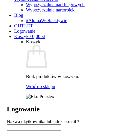
Wypożyczalnia nart biegowych
Wypożyczalnia nartorolek
Blog
#AlpinaWObiektywie
OUTLET
Logowanie
Koszyk /
0,00
zł
Koszyk
Brak produktów w koszyku.
Wróć do sklepu
Logowanie
Wymagane
Nazwa użytkownika lub adres e-mail
*