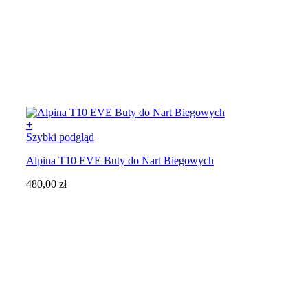
+
Ten
Szybki podgląd
produkt
Alpina T10 EVE Buty do Nart Biegowych
ma
wiele
480,00
zł
wariantów.
Opcje
można
wybrać
na
stronie
produktu