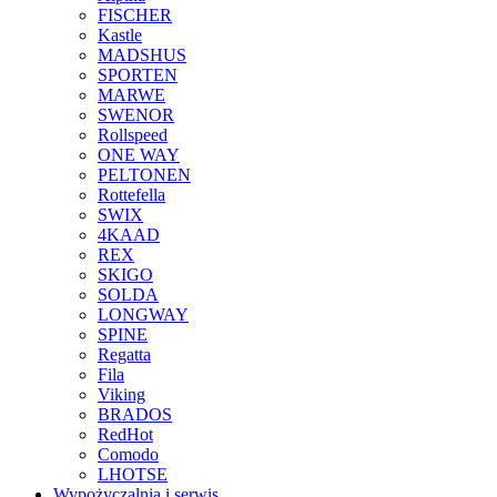
FISCHER
Kastle
MADSHUS
SPORTEN
MARWE
SWENOR
Rollspeed
ONE WAY
PELTONEN
Rottefella
SWIX
4KAAD
REX
SKIGO
SOLDA
LONGWAY
SPINE
Regatta
Fila
Viking
BRADOS
RedHot
Comodo
LHOTSE
Wypożyczalnia i serwis