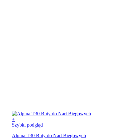
można
wybrać
na
stronie
produktu
+
Ten
Szybki podgląd
produkt
Alpina T30 Buty do Nart Biegowych
ma