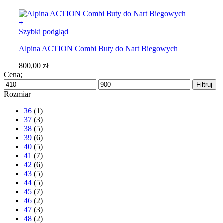
+
Ten
Szybki podgląd
produkt
Alpina ACTION Combi Buty do Nart Biegowych
ma
wiele
800,00
zł
wariantów.
Cena;
Opcje
Cena
Cena
można
Filtruj
min
max
Rozmiar
wybrać
na
36
(1)
stronie
37
(3)
produktu
38
(5)
39
(6)
40
(5)
41
(7)
42
(6)
43
(5)
44
(5)
45
(7)
46
(2)
47
(3)
48
(2)