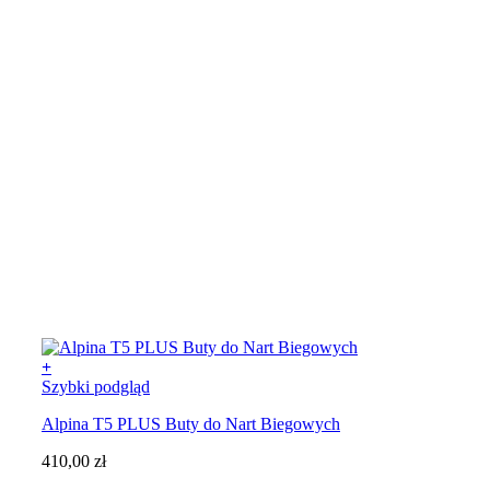
+
Ten
Szybki podgląd
produkt
Alpina T5 PLUS Buty do Nart Biegowych
ma
wiele
410,00
zł
wariantów.
Opcje