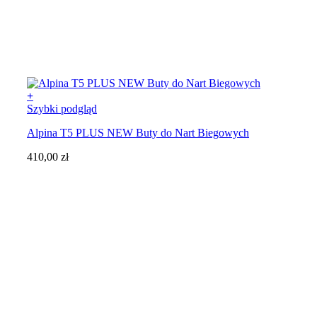
+
Ten
Szybki podgląd
produkt
Alpina T5 PLUS NEW Buty do Nart Biegowych
ma
wiele
410,00
zł
wariantów.
Opcje
można
wybrać
na
stronie
produktu