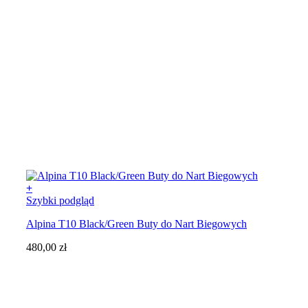
+
Ten
Szybki podgląd
produkt
Alpina T10 Black/Green Buty do Nart Biegowych
ma
wiele
480,00
zł
wariantów.
Opcje
można
wybrać
na