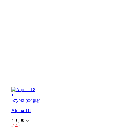
stronie
produktu
+
Ten
Szybki podgląd
produkt
Alpina T8
ma
wiele
410,00
zł
wariantów.
-14%
Opcje
można