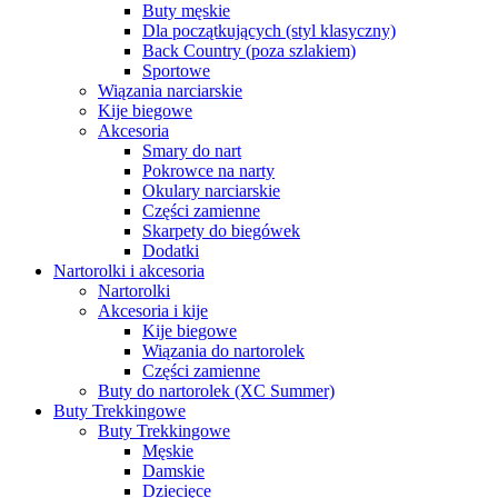
Buty męskie
Dla początkujących (styl klasyczny)
Back Country (poza szlakiem)
Sportowe
Wiązania narciarskie
Kije biegowe
Akcesoria
Smary do nart
Pokrowce na narty
Okulary narciarskie
Części zamienne
Skarpety do biegówek
Dodatki
Nartorolki i akcesoria
Nartorolki
Akcesoria i kije
Kije biegowe
Wiązania do nartorolek
Części zamienne
Buty do nartorolek (XC Summer)
Buty Trekkingowe
Buty Trekkingowe
Męskie
Damskie
Dziecięce