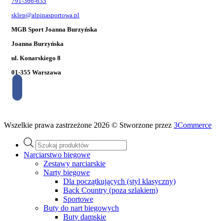
791-366-633
sklep@alpinasportowa.pl
MGB Sport Joanna Burzyńska
Joanna Burzyńska
ul. Konarskiego 8
01-355 Warszawa
Wszelkie prawa zastrzeżone 2026 © Stworzone przez
3Commerce
Wyszukiwarka
produktów
Narciarstwo biegowe
Zestawy narciarskie
Narty biegowe
Dla początkujących (styl klasyczny)
Back Country (poza szlakiem)
Sportowe
Buty do nart biegowych
Buty damskie