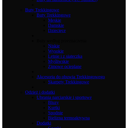
Buty Trekkingowe
Buty Trekkingowe
Męskie
Damskie
Dziecięce
Buty według przeznaczenia
Niskie
Wysokie
Letnie i z siateczką
Myśliwskie
Zimowe ocieplane
Akcesoria do obuwia Trekkingowego
Skarpety Trekkingowe
Odzież i dodatki
Ubrania narciarskie i sportowe
Bluzy
Kurtki
Spodnie
Bielizna termoaktywna
Dodatki