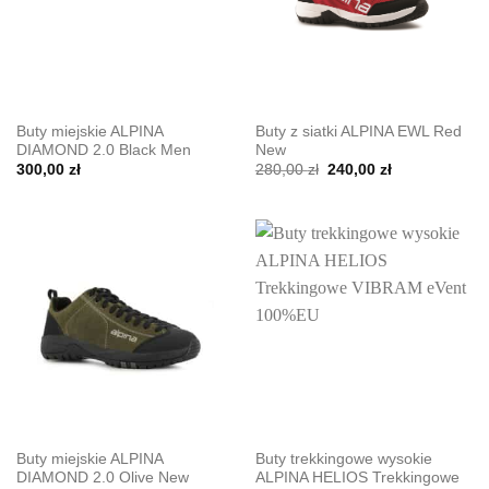
Buty miejskie ALPINA
Buty z siatki ALPINA EWL Red
DIAMOND 2.0 Black Men
New
Pierwotna
Aktualna
300,00
zł
280,00
zł
240,00
zł
cena
cena
wynosiła:
wynosi:
280,00 zł.
240,00 zł.
Buty miejskie ALPINA
Buty trekkingowe wysokie
DIAMOND 2.0 Olive New
ALPINA HELIOS Trekkingowe