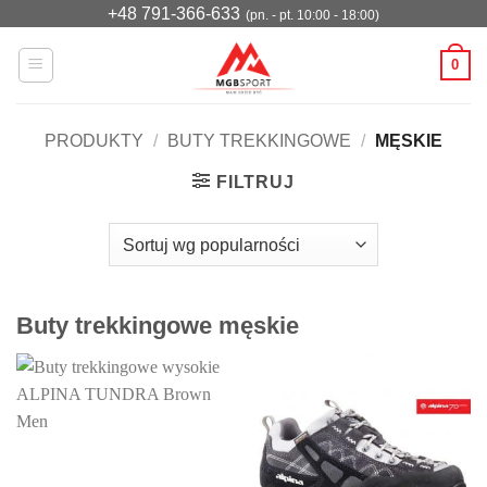
Przewiń
+48 791-366-633
(pn. - pt. 10:00 - 18:00)
do
0
zawartości
PRODUKTY
/
BUTY TREKKINGOWE
/
MĘSKIE
FILTRUJ
Buty trekkingowe męskie