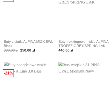
Buty z siatki ALPINA MIZX EWL
Buty trekkingowe niskie ALPINA
Black
TROPEZ GREY/SPRING LAK
Pierwotna
Aktualna
300,00
zł
250,00
zł
440,00
zł
cena
cena
wynosiła:
wynosi:
300,00 zł.
250,00 zł.
-21%