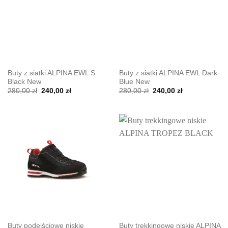
Buty z siatki ALPINA EWL S
Buty z siatki ALPINA EWL Dark
Black New
Blue New
Pierwotna
Aktualna
Pierwotna
Aktualna
280,00
zł
240,00
zł
280,00
zł
240,00
zł
cena
cena
cena
cena
wynosiła:
wynosi:
wynosiła:
wynosi:
280,00 zł.
240,00 zł.
280,00 zł.
240,00 zł.
Buty podejściowe niskie
Buty trekkingowe niskie ALPINA