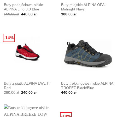
Buty podejściowe niskie
Buty miejskie ALPINA OPAL
ALPINA Lino 3.0 Blue
Midnight Navy
Pierwotna
Aktualna
560,00
zł
440,00
zł
300,00
zł
cena
cena
wynosiła:
wynosi:
560,00 zł.
440,00 zł.
-14%
Buty z siatki ALPINA EWL TT
Buty trekkingowe niskie ALPINA
Red
TROPEZ Black/Blue
Pierwotna
Aktualna
280,00
zł
240,00
zł
440,00
zł
cena
cena
wynosiła:
wynosi:
280,00 zł.
240,00 zł.
-14%