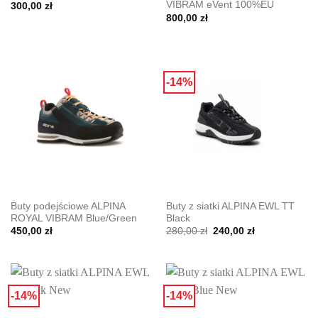
VIBRAM eVent 100%EU
300,00
zł
800,00
zł
-14%
Buty podejściowe ALPINA
Buty z siatki ALPINA EWL TT
ROYAL VIBRAM Blue/Green
Black
Pierwotna
Aktualna
450,00
zł
280,00
zł
240,00
zł
cena
cena
wynosiła:
wynosi:
280,00 zł.
240,00 zł.
-14%
-14%