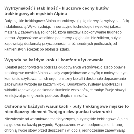
Wytrzymałość i stabilność - kluczowe cechy butów
trekkingowych męskich Alpina
Buty męskie trekkingowe Alpina charakteryzują się niezwykłą wytrzymałością
i stabilnością. Wykorzystując innowacyjne technologie i wysokiej jakości
materiały, zapewniają solidność, która umożliwia pokonywanie trudnego
terenu. Wyposażone w solidne podeszwy z głębokim bieżnikiem, buty te
zapewniają doskonałą przyczepność na różnorodnych podłożach, od
kamienistych ścieżek po błotniste szlaki.
Wygoda na każdym kroku i komfort użytkowania
Komfort jest priorytetem podczas długotrwałych wędrówek, dlatego obuwie
trekkingowe męskie Alpina zostały zaprojektowane z myślą o maksymalnym
komforcie użytkowania. Ich ergonomiczny kształt i doskonałe dopasowanie
zapewniają wygodę na każdym kroku. Dodatkowo, systemy amortyzacji i
wkładki zapewniają doskonałe tłumienie wstrząsów, chroniąc Twoje stawy i
zmniejszając zmęczenie podczas długich marszów.
Ochrona w każdych warunkach - buty trekkingowe męskie to
nieodłączny element Twojego ekwipunku i wizerunki
Niezależnie od warunków atmosferycznych, buty męskie trekkingowe Alpina
są gotowe na każdą przygodę. Wyposażone w wodoodporną membranę,
chronią Twoje stopy przed deszczem i wilgocią, jednocześnie zapewniając