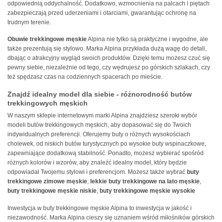
odpowiednią oddychalność. Dodatkowo, wzmocnienia na palcach i piętach
zabezpieczają przed uderzeniami i otarciami, gwarantując ochronę na
trudnym terenie.
Obuwie trekkingowe męskie
Alpina nie tylko są praktyczne i wygodne, ale
także prezentują się stylowo. Marka Alpina przykłada dużą wagę do detali,
dbając o atrakcyjny wygląd swoich produktów. Dzięki temu możesz czuć się
pewny siebie, niezależnie od tego, czy wędrujesz po górskich szlakach, czy
też spędzasz czas na codziennych spacerach po mieście.
Znajdź idealny model dla siebie - różnorodność butów
trekkingowych męskich
W naszym sklepie internetowym marki Alpina znajdziesz szeroki wybór
modeli butów trekkingowych męskich, aby dopasować się do Twoich
indywidualnych preferencji. Oferujemy buty o różnych wysokościach
cholewek, od niskich butów turystycznych po wysokie buty wspinaczkowe,
zapewniające dodatkową stabilność. Ponadto, możesz wybierać spośród
różnych kolorów i wzorów, aby znaleźć idealny model, który będzie
odpowiadał Twojemu stylowi i preferencjom. Możesz także wybrać
buty
trekkingowe zimowe męskie
,
lekkie buty trekkingowe na lato męskie
,
buty trekkingowe męskie niskie
,
buty trekkingowe męskie wysokie
Inwestycja w buty trekkingowe męskie Alpina to inwestycja w jakość i
niezawodność. Marka Alpina cieszy się uznaniem wśród miłośników górskich