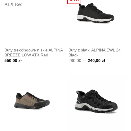
Buty trekkingowe niskie ALPINA
Buty z siatki ALPINA EWL 24
BREEZE LOW ATX Red
Black
Pierwotna
Aktualna
550,00
zł
280,00
zł
240,00
zł
cena
cena
wynosiła:
wynosi:
280,00 zł.
240,00 zł.