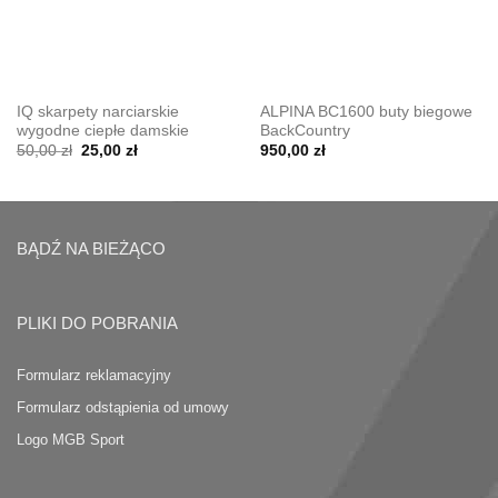
IQ skarpety narciarskie
ALPINA BC1600 buty biegowe
wygodne ciepłe damskie
BackCountry
Pierwotna
Aktualna
50,00
zł
25,00
zł
950,00
zł
cena
cena
wynosiła:
wynosi:
50,00 zł.
25,00 zł.
BĄDŹ NA BIEŻĄCO
PLIKI DO POBRANIA
Formularz reklamacyjny
Formularz odstąpienia od umowy
Logo MGB Sport