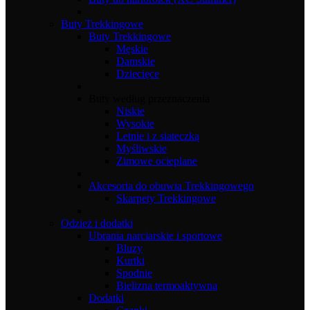
Buty Trekkingowe
Buty Trekkingowe
Męskie
Damskie
Dziecięce
Buty według przeznaczenia
Niskie
Wysokie
Letnie i z siateczką
Myśliwskie
Zimowe ocieplane
Akcesoria do obuwia Trekkingowego
Skarpety Trekkingowe
Odzież i dodatki
Ubrania narciarskie i sportowe
Bluzy
Kurtki
Spodnie
Bielizna termoaktywna
Dodatki