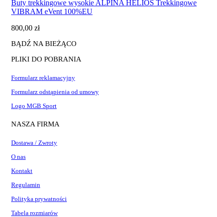
Buty trekkingowe wysokie ALPINA HELIOS Trekkingowe
ma
VIBRAM eVent 100%EU
wiele
wariantów.
800,00
zł
Opcje
można
BĄDŹ NA BIEŻĄCO
wybrać
na
PLIKI DO POBRANIA
stronie
produktu
Formularz reklamacyjny
Formularz odstąpienia od umowy
Logo MGB Sport
NASZA FIRMA
Dostawa / Zwroty
O nas
Kontakt
Regulamin
Polityka prywatności
Tabela rozmiarów