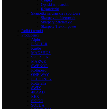
Czapki
Opaski narciarskie
Rękawiczki
Skarpetki narciarskie i sportowe
Skarpety do biegówek
Skarpety narciarskie
Skarpety Trekkingowe
Rolki i wrotki
Producenci
Alpina
FISCHER
Kastle
MADSHUS
SPORTEN
MARWE
SWENOR
Rollspeed
ONE WAY
PELTONEN
Rottefella
SWIX
4KAAD
REX
SKIGO
SOLDA