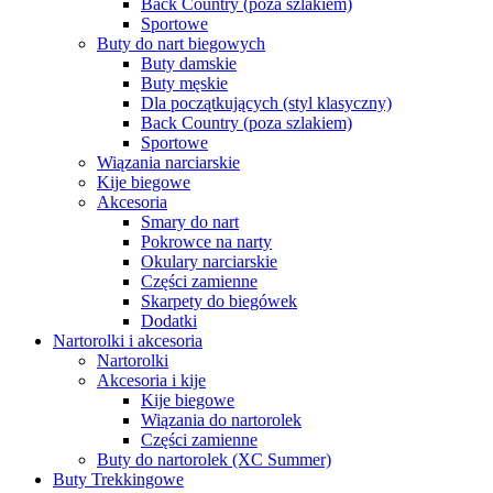
Back Country (poza szlakiem)
Sportowe
Buty do nart biegowych
Buty damskie
Buty męskie
Dla początkujących (styl klasyczny)
Back Country (poza szlakiem)
Sportowe
Wiązania narciarskie
Kije biegowe
Akcesoria
Smary do nart
Pokrowce na narty
Okulary narciarskie
Części zamienne
Skarpety do biegówek
Dodatki
Nartorolki i akcesoria
Nartorolki
Akcesoria i kije
Kije biegowe
Wiązania do nartorolek
Części zamienne
Buty do nartorolek (XC Summer)
Buty Trekkingowe