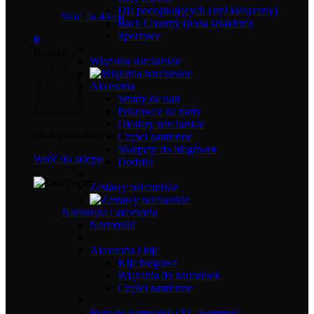
Dla początkujących (styl klasyczny)
Wróć do sklepu
Back Country (poza szlakiem)
Sportowe
0
Koszyk
Wiązania narciarskie
Akcesoria
Smary do nart
Pokrowce na narty
Okulary narciarskie
Brak produktów w koszyku.
Części zamienne
Skarpety do biegówek
Wróć do sklepu
Dodatki
Zestawy narciarskie
Nartorolki i akcesoria
Nartorolki
Akcesoria i kije
Kije biegowe
Wiązania do nartorolek
Części zamienne
Buty do nartorolek (XC Summer)