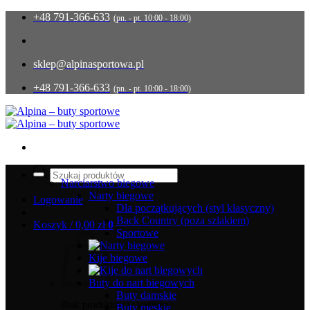
Przewiń
+48 791-366-633
(pn. - pt. 10:00 - 18:00)
do
zawartości
sklep@alpinasportowa.pl
+48 791-366-633
(pn. - pt. 10:00 - 18:00)
Wyszukiwarka
produktów
Narciarstwo biegowe
Narty biegowe
Logowanie
Dla początkujących (styl klasyczny)
Back Country (poza szlakiem)
Koszyk /
0,00
zł
0
Sportowe
Kije biegowe
Buty do nart biegowych
Buty damskie
Brak produktów w koszyku.
Buty męskie