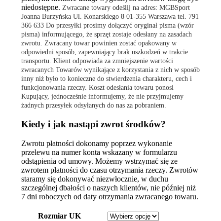
niedostępne.
Zwracane towary odeślij na adres:
MGBSport
Joanna Burzyńska
Ul. Konarskiego 8
01-355 Warszawa
tel. 791
366 633
Do przesyłki prosimy dołączyć oryginał pisma (wzór
pisma) informującego, że sprzęt zostaje odesłany na zasadach
zwrotu. Zwracany towar powinien zostać opakowany w
odpowiedni sposób, zapewniający brak uszkodzeń w trakcie
transportu.
Klient odpowiada za zmniejszenie wartości
zwracanych Towarów wynikające z korzystania z nich w sposób
inny niż było to konieczne do stwierdzenia charakteru, cech i
funkcjonowania rzeczy. Koszt odesłania towaru ponosi
Kupujący, jednocześnie informujemy, że nie przyjmujemy
żadnych przesyłek odsyłanych do nas za pobraniem.
Kiedy i jak nastąpi zwrot środków?
Zwrotu płatności dokonamy poprzez wykonanie
przelewu na numer konta wskazany w formularzu
odstąpienia od umowy. Możemy wstrzymać się ze
zwrotem płatności do czasu otrzymania rzeczy. Zwrotów
staramy się dokonywać niezwłocznie, w duchu
szczególnej dbałości o naszych klientów, nie później niż
7 dni roboczych od daty otrzymania zwracanego towaru.
Rozmiar UK