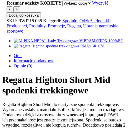
Rozmiar odzieży KOBIETY
Wyczyść
ilość
Regatta
Dodaj do koszyka
Highton
SKU:
RWJ218.038
Kategorii:
Spodnie
,
Odzież i dodatki
,
spodenki
Producenci
,
Produkty
,
Promocje
,
Regatta
,
Ubrania narciarskie i
trekkingowe
sportowe
RWJ218_038
Opis
Informacje dodatkowe
Opinie (0)
Regatta Highton Short Mid
spodenki trekkingowe
Regatta Highton Short Mid, to elastyczne spodenki trekkingowe.
Wykonane zostały z materiału Isoflex, który jest mocno rozciągliwy.
Dodatkowo dzięki zastosowaniu zewnętrznej impregnacji DWR,
ich przemakalność jest znacznie zmniejszona. Spodenki są bardzo
wygodne, rozciągliwe i nie krępują ruchów. Dodatkowo posiadają 2