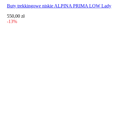
produkt
Buty trekkingowe niskie ALPINA PRIMA LOW Lady
ma
wiele
550,00
zł
wariantów.
-13%
Opcje
można
wybrać
na
stronie
produktu