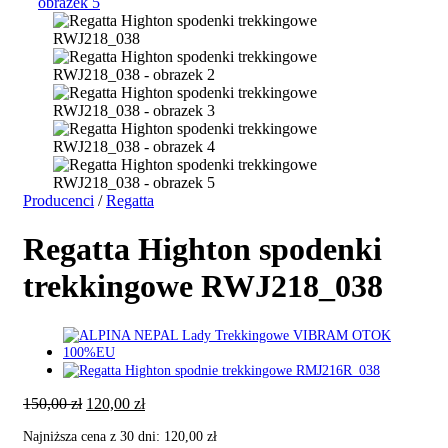
Producenci
/
Regatta
Regatta Highton spodenki
trekkingowe RWJ218_038
Pierwotna
Aktualna
150,00
zł
120,00
zł
cena
cena
Najniższa cena z 30 dni:
120,00
zł
wynosiła:
wynosi: