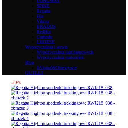
LONGWAY
SPINE
Regatta
Fila
Viking
BRADOS
RedHot
Comodo
LHOTSE
Wypożyczalnia i serwis
Wypożyczalnia nart biegowych
Wypożyczalnia nartorolek
Blog
#AlpinaWObiektywie
OUTLET
-20%