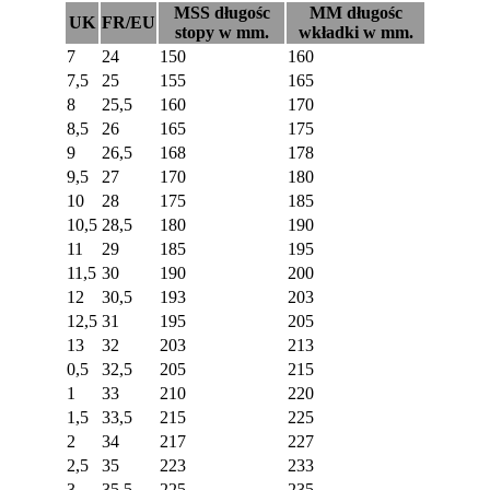
MSS długośc
MM długośc
UK
FR/EU
stopy w mm.
wkładki w mm.
7
24
150
160
7,5
25
155
165
8
25,5
160
170
8,5
26
165
175
9
26,5
168
178
9,5
27
170
180
10
28
175
185
10,5
28,5
180
190
11
29
185
195
11,5
30
190
200
12
30,5
193
203
12,5
31
195
205
13
32
203
213
0,5
32,5
205
215
1
33
210
220
1,5
33,5
215
225
2
34
217
227
2,5
35
223
233
3
35,5
225
235