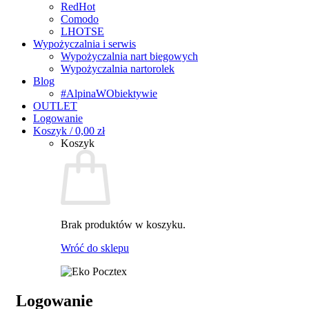
RedHot
Comodo
LHOTSE
Wypożyczalnia i serwis
Wypożyczalnia nart biegowych
Wypożyczalnia nartorolek
Blog
#AlpinaWObiektywie
OUTLET
Logowanie
Koszyk /
0,00
zł
Koszyk
Brak produktów w koszyku.
Wróć do sklepu
Logowanie