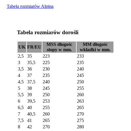
150,00 zł.
120,00 zł.
Tabela rozmiarów Alpina
Tabela rozmiarów dorośli
MSS długośc
MM długośc
UK
FR/EU
stopy w mm.
wkładki w mm.
2,5
35
223
233
3
35,5
225
235
3,5
36
230
240
4
37
235
245
4,5
37,5
240
250
5
38
245
255
5,5
39
250
260
6
39,5
253
263
6,5
40
255
265
7
40,5
260
270
7,5
41
265
275
8
42
270
280