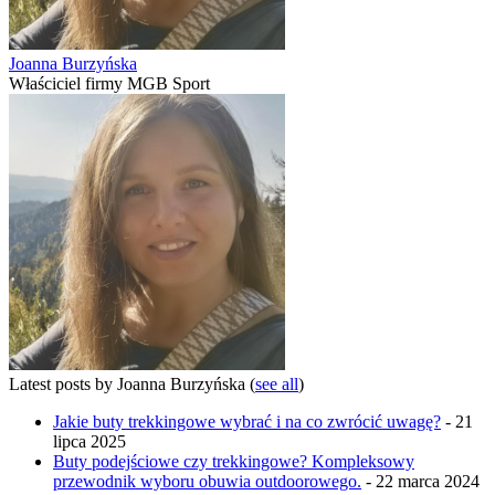
Joanna Burzyńska
Właściciel firmy MGB Sport
Latest posts by Joanna Burzyńska
(
see all
)
Jakie buty trekkingowe wybrać i na co zwrócić uwagę?
- 21
lipca 2025
Buty podejściowe czy trekkingowe? Kompleksowy
przewodnik wyboru obuwia outdoorowego.
- 22 marca 2024