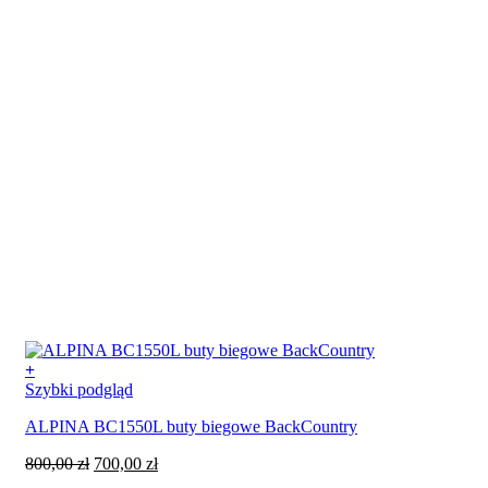
+
Ten
Szybki podgląd
produkt
ALPINA BC1550L buty biegowe BackCountry
ma
wiele
Pierwotna
Aktualna
800,00
zł
700,00
zł
wariantów.
cena
cena
Opcje