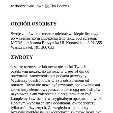
w drodze e-mailowej
ODBIÓR OSOBISTY
Swoje zamówienie możesz odebrać w sklepie firmowym
po wcześniejszym zgłoszeniu tego faktu pod adresem:
MGBSport Joanna Burzyńska Ul. Konarskiego 8 01-355
Warszawa tel. 791 366 633
ZWROTY
Jeśli się rozmyślisz lub towar nie spełni Twoich
oczekiwań możesz go zwrócić w ciągu 14 dni od
otrzymania zamówienia bez podania przyczyny.
Wystarczy odesłać towar wraz z odstąpieniem od
umowy. Towar nie może być używany, opakowanie ani
żaden inny element wyposażenia nie mogą nosić śladów
użytkowania ani zniszczenia. Sprzęt powinien być
kompletny i zwrócony w oryginalnym opakowaniu wraz
z pełnym wyposażeniem i dodatkami. Zwrot dotyczy
tylko osób fizycznych. Ze względu na parametry
przesyłki niektóre usługi wygodnych zwrotów mogą być