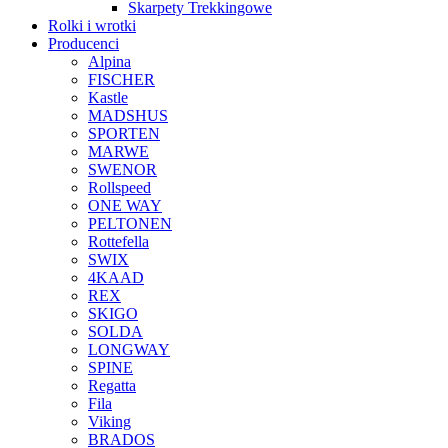
Skarpety Trekkingowe
Rolki i wrotki
Producenci
Alpina
FISCHER
Kastle
MADSHUS
SPORTEN
MARWE
SWENOR
Rollspeed
ONE WAY
PELTONEN
Rottefella
SWIX
4KAAD
REX
SKIGO
SOLDA
LONGWAY
SPINE
Regatta
Fila
Viking
BRADOS