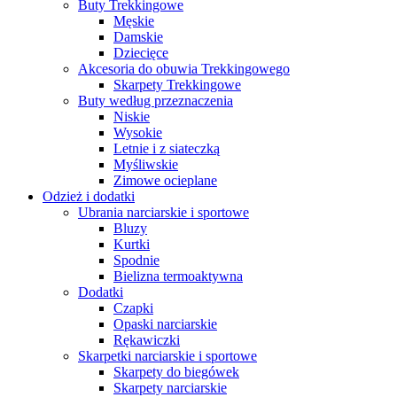
Buty Trekkingowe
Męskie
Damskie
Dziecięce
Akcesoria do obuwia Trekkingowego
Skarpety Trekkingowe
Buty według przeznaczenia
Niskie
Wysokie
Letnie i z siateczką
Myśliwskie
Zimowe ocieplane
Odzież i dodatki
Ubrania narciarskie i sportowe
Bluzy
Kurtki
Spodnie
Bielizna termoaktywna
Dodatki
Czapki
Opaski narciarskie
Rękawiczki
Skarpetki narciarskie i sportowe
Skarpety do biegówek
Skarpety narciarskie