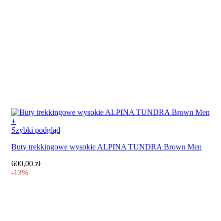
+
Ten
Szybki podgląd
produkt
Buty trekkingowe wysokie ALPINA TUNDRA Brown Men
ma
wiele
600,00
zł
wariantów.
-13%
Opcje
można
wybrać
na
stronie
produktu