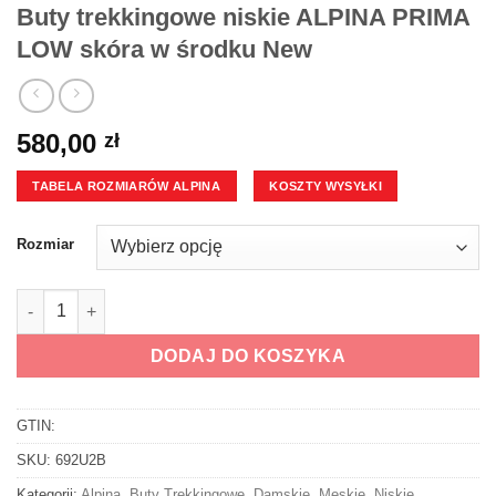
Buty trekkingowe niskie ALPINA PRIMA
LOW skóra w środku New
580,00
zł
TABELA ROZMIARÓW ALPINA
KOSZTY WYSYŁKI
Rozmiar
ilość Buty trekkingowe niskie ALPINA PRIMA LOW skóra w śro
DODAJ DO KOSZYKA
GTIN:
SKU:
692U2B
Kategorii:
Alpina
,
Buty Trekkingowe
,
Damskie
,
Męskie
,
Niskie
,