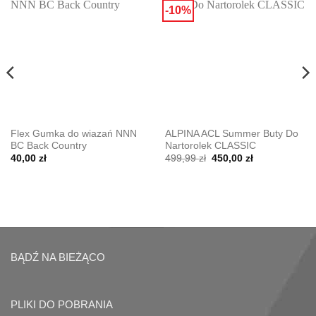
-10%
Flex Gumka do wiazań NNN
ALPINA ACL Summer Buty Do
BC Back Country
Nartorolek CLASSIC
Pierwotna
Aktualna
40,00
zł
499,99
zł
450,00
zł
cena
cena
wynosiła:
wynosi:
499,99 zł.
450,00 zł.
BĄDŹ NA BIEŻĄCO
PLIKI DO POBRANIA