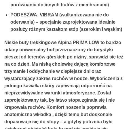
porównaniu do innych butów z membranami)
PODESZWA: VIBRAM (wulkanizowana nie do
oderwania) – specjalnie zaprojektowana idealnie
posłuży różnym kształtom stóp (szerokim i wąskim)
Niskie buty trekkingowe Alpina PRIMA LOW to bardzo
udany uniwersalny but przeznaczony do turystyki
pieszej od terenów górskich po niziny, sprawdzi się też
na co dzień. Ma niską cholewkę dającą komfortowe
trzymanie i oddychanie w cieplejsze dni oraz
wystarczający zakres ruchów w nodze. Wykończenia z
jednego kawałka skóry zapewniają odporność na
nieprzewidywalne warunki atmosferyczne. Został
zaprojektowany tak, by łatwo stopa zginała się i nie
krępowała ruchów. Komfort noszenia poprawia
anatomiczna wkładka , dzięki temu but doskonale
dopasowuje się do stopy – a gdyby potrzeba było
zwiększyć objętość buta to pod nią znajduje się