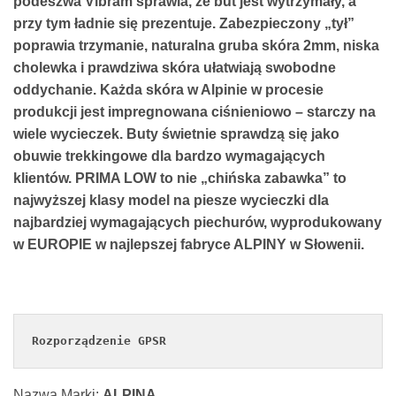
podeszwa Vibram sprawia, że but jest wytrzymały, a
przy tym ładnie się prezentuje. Zabezpieczony „tył”
poprawia trzymanie, naturalna gruba skóra 2mm, niska
cholewka i prawdziwa skóra ułatwiają swobodne
oddychanie. Każda skóra w Alpinie w procesie
produkcji jest impregnowana ciśnieniowo – starczy na
wiele wycieczek. Buty świetnie sprawdzą się jako
obuwie trekkingowe dla bardzo wymagających
klientów. PRIMA LOW to nie „chińska zabawka” to
najwyższej klasy model na piesze wycieczki dla
najbardziej wymagających piechurów, wyprodukowany
w EUROPIE w najlepszej fabryce ALPINY w Słowenii.
Rozporządzenie GPSR
Nazwa Marki:
ALPINA