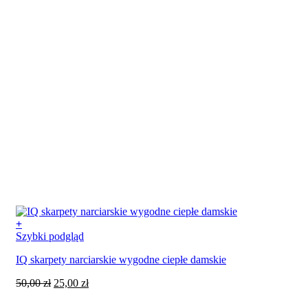
+
Ten
Szybki podgląd
produkt
IQ skarpety narciarskie wygodne ciepłe damskie
ma
wiele
Pierwotna
Aktualna
50,00
zł
25,00
zł
wariantów.
cena
cena
Opcje
wynosiła:
wynosi: