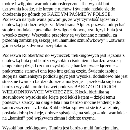
mokre i wilgotne warunku atmosferyczne. Ten wysoki but
usztywnia kostkę, nie krępuje ruchów i świetnie nadaje się do
chodzenia po górach po KAŻDYM PAŚMIE W POLSCE.
Podeszwa natryskiwana powoduje, że wytrzymałość łączenia z
cholewką jest dużo większa. Membrana Alpitex pozwala oddychać
stopie utrudniając przenikanie wilgoci do wnętrza. Język buta jest
wysoko zszyty. Wszystkie przeploty są wykonane z metalu, za
przednią zamkniętą sekcją jest „hamulec sznurówkowy” i „otwarta”
górna sekcja z dwoma przeplotami.
Podeszwa RubberMac do wycieczek trekkingowych jest łączona z
cholewką buta pod bardzo wysokim ciśnieniem i bardzo wysoką
temperaturą dzięki czemu uzyskuje się bardzo trwałe łączenie –
praktycznie stanowi ona jego integralną część. Świetnie izoluje
stopę na kamienistym podłożu gdyż jest wysoka, dodatkowo nie jest
strasznie twarda i bardzo dobrze amortyzuje – przekłada się to na
bardzo wysoki komfort nawet podczas BARDZO DŁUGICH
WIELODNIOWYCH WYCIECZEK. Klocki bieżnika są
stosunkowo wysokie ale ścięte pod lekki kątem – dzięki temu
podeszwa starczy na długie lata i ma bardzo mocne tendencje do
samoczyszczenia z błota. RubberMac sprawdzi się też w zimie,
posiada dobrą izolację, dobrze spisuje się na śniegu – nie twardnieje
na „kamień” pod wpływem zimna i dobrze trzyma.
Wysoki but trekkingowy Tundra jest bardzo multi funkcjonalny,