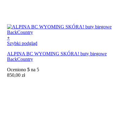
+
Ten
Szybki podgląd
produkt
ALPINA BC WYOMING SKÓRA! buty biegowe
ma
BackCountry
wiele
wariantów.
Oceniono
5
na 5
Opcje
850,00
zł
można
wybrać
na
stronie
produktu