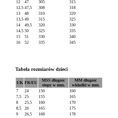
12
47
305
315
12,5
47,5
308
318
13
48
310
320
13,5
49
315
325
14
49,5
320
330
14,5
50
325
335
15
51
330
340
16
52
335
345
Tabela rozmiarów dzieci
MSS długośc
MM długośc
UK
FR/EU
stopy w mm.
wkładki w mm.
7
24
150
160
7,5
25
155
165
8
25,5
160
170
8,5
26
165
175
9
26,5
168
178