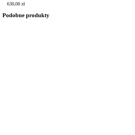
630,00
zł
wariantów.
Opcje
Podobne produkty
można
wybrać
na
stronie
produktu