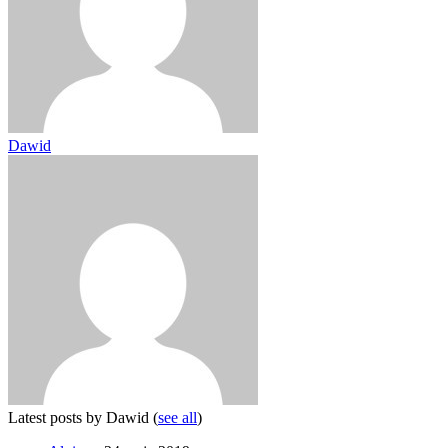
Dawid
Latest posts by Dawid
(
see all
)