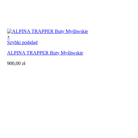
+
Ten
Szybki podgląd
produkt
ALPINA TRAPPER Buty Myśliwskie
ma
wiele
900,00
zł
wariantów.
Opcje
można
wybrać
na
stronie
produktu