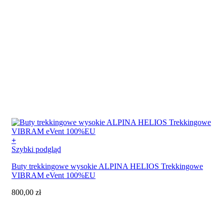
+
Ten
Szybki podgląd
produkt
Buty trekkingowe wysokie ALPINA HELIOS Trekkingowe
ma
VIBRAM eVent 100%EU
wiele
wariantów.
800,00
zł
Opcje
można
wybrać
na