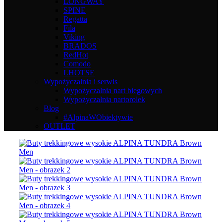
LONGWAY
SPINE
Regatta
Fila
Viking
BRADOS
RedHot
Comodo
LHOTSE
Wypożyczalnia i serwis
Wypożyczalnia nart biegowych
Wypożyczalnia nartorolek
Blog
#AlpinaWObiektywie
OUTLET