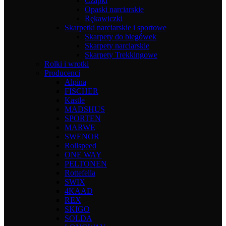
Czapki
Opaski narciarskie
Rękawiczki
Skarpetki narciarskie i sportowe
Skarpety do biegówek
Skarpety narciarskie
Skarpety Trekkingowe
Rolki i wrotki
Producenci
Alpina
FISCHER
Kastle
MADSHUS
SPORTEN
MARWE
SWENOR
Rollspeed
ONE WAY
PELTONEN
Rottefella
SWIX
4KAAD
REX
SKIGO
SOLDA