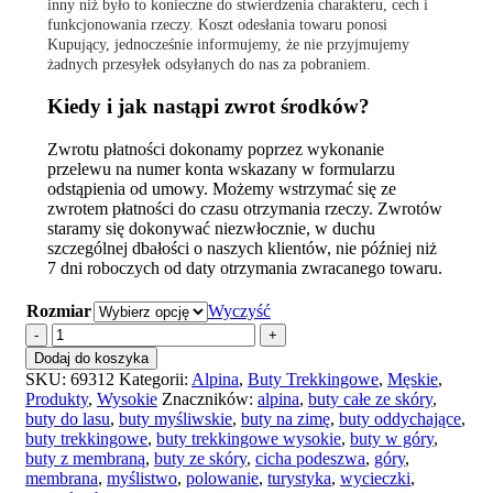
inny niż było to konieczne do stwierdzenia charakteru, cech i
funkcjonowania rzeczy. Koszt odesłania towaru ponosi
Kupujący, jednocześnie informujemy, że nie przyjmujemy
żadnych przesyłek odsyłanych do nas za pobraniem.
Kiedy i jak nastąpi zwrot środków?
Zwrotu płatności dokonamy poprzez wykonanie
przelewu na numer konta wskazany w formularzu
odstąpienia od umowy. Możemy wstrzymać się ze
zwrotem płatności do czasu otrzymania rzeczy. Zwrotów
staramy się dokonywać niezwłocznie, w duchu
szczególnej dbałości o naszych klientów, nie później niż
7 dni roboczych od daty otrzymania zwracanego towaru.
Rozmiar
Wyczyść
ilość
Buty
Dodaj do koszyka
trekkingowe
SKU:
69312
Kategorii:
Alpina
,
Buty Trekkingowe
,
Męskie
,
wysokie
Produkty
,
Wysokie
Znaczników:
alpina
,
buty całe ze skóry
,
ALPINA
buty do lasu
,
buty myśliwskie
,
buty na zimę
,
buty oddychające
,
TUNDRA
buty trekkingowe
,
buty trekkingowe wysokie
,
buty w góry
,
Brown
buty z membraną
,
buty ze skóry
,
cicha podeszwa
,
góry
,
Men
membrana
,
myślistwo
,
polowanie
,
turystyka
,
wycieczki
,