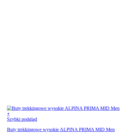
stronie
produktu
+
Ten
Szybki podgląd
produkt
Buty trekkingowe wysokie ALPINA PRIMA MID Men
ma
wiele