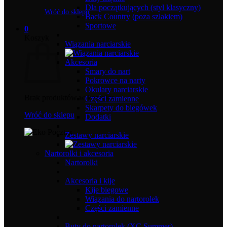
Dla początkujących (styl klasyczny)
Wróć do sklepu
Back Country (poza szlakiem)
Sportowe
0
Koszyk
Wiązania narciarskie
Akcesoria
Smary do nart
Pokrowce na narty
Okulary narciarskie
Brak produktów w koszyku.
Części zamienne
Skarpety do biegówek
Wróć do sklepu
Dodatki
Zestawy narciarskie
Nartorolki i akcesoria
Nartorolki
Akcesoria i kije
Kije biegowe
Wiązania do nartorolek
Części zamienne
Buty do nartorolek (XC Summer)