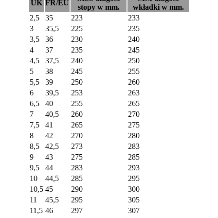
UK
FR/EU
stopy w mm.
wkładki w mm.
2,5
35
223
233
3
35,5
225
235
3,5
36
230
240
4
37
235
245
4,5
37,5
240
250
5
38
245
255
5,5
39
250
260
6
39,5
253
263
6,5
40
255
265
7
40,5
260
270
7,5
41
265
275
8
42
270
280
8,5
42,5
273
283
9
43
275
285
9,5
44
283
293
10
44,5
285
295
10,5
45
290
300
11
45,5
295
305
11,5
46
297
307