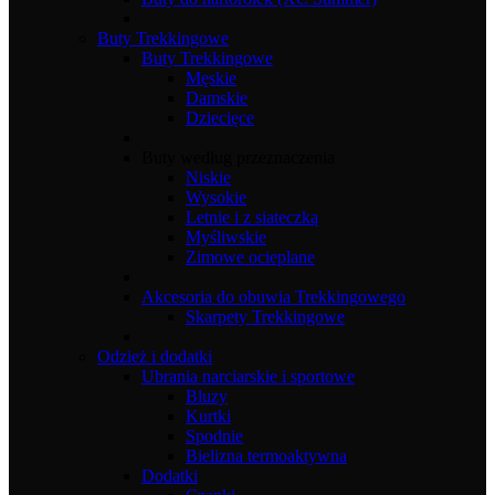
Buty Trekkingowe
Buty Trekkingowe
Męskie
Damskie
Dziecięce
Buty według przeznaczenia
Niskie
Wysokie
Letnie i z siateczką
Myśliwskie
Zimowe ocieplane
Akcesoria do obuwia Trekkingowego
Skarpety Trekkingowe
Odzież i dodatki
Ubrania narciarskie i sportowe
Bluzy
Kurtki
Spodnie
Bielizna termoaktywna
Dodatki