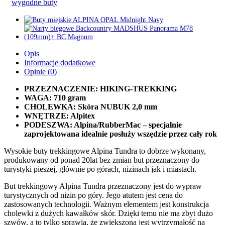
wygodne buty
Opis
Informacje dodatkowe
Opinie (0)
PRZEZNACZENIE: HIKING-TREKKING
WAGA: 710 gram
CHOLEWKA: Skóra NUBUK 2,0 mm
WNĘTRZE: Alpitex
PODESZWA: Alpina/RubberMac – specjalnie
zaprojektowana idealnie posłuży wszędzie przez cały rok
Wysokie buty trekkingowe Alpina Tundra to dobrze wykonany,
produkowany od ponad 20lat bez zmian but przeznaczony do
turystyki pieszej, głównie po górach, nizinach jak i miastach.
But trekkingowy Alpina Tundra przeznaczony jest do wypraw
turystycznych od nizin po góry. Jego atutem jest cena do
zastosowanych technologii. Ważnym elementem jest konstrukcja
cholewki z dużych kawałków skór. Dzięki temu nie ma zbyt dużo
szwów, a to tylko sprawia, że zwiększona jest wytrzymałość na