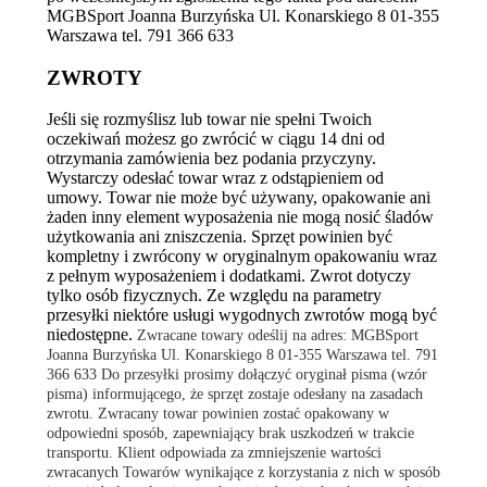
MGBSport Joanna Burzyńska Ul. Konarskiego 8 01-355
Warszawa tel. 791 366 633
ZWROTY
Jeśli się rozmyślisz lub towar nie spełni Twoich
oczekiwań możesz go zwrócić w ciągu 14 dni od
otrzymania zamówienia bez podania przyczyny.
Wystarczy odesłać towar wraz z odstąpieniem od
umowy. Towar nie może być używany, opakowanie ani
żaden inny element wyposażenia nie mogą nosić śladów
użytkowania ani zniszczenia. Sprzęt powinien być
kompletny i zwrócony w oryginalnym opakowaniu wraz
z pełnym wyposażeniem i dodatkami. Zwrot dotyczy
tylko osób fizycznych. Ze względu na parametry
przesyłki niektóre usługi wygodnych zwrotów mogą być
niedostępne.
Zwracane towary odeślij na adres:
MGBSport
Joanna Burzyńska
Ul. Konarskiego 8
01-355 Warszawa
tel. 791
366 633
Do przesyłki prosimy dołączyć oryginał pisma (wzór
pisma) informującego, że sprzęt zostaje odesłany na zasadach
zwrotu. Zwracany towar powinien zostać opakowany w
odpowiedni sposób, zapewniający brak uszkodzeń w trakcie
transportu.
Klient odpowiada za zmniejszenie wartości
zwracanych Towarów wynikające z korzystania z nich w sposób