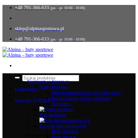
Przewiń
+48 791-366-633
(pn. - pt. 10:00 - 18:00)
do
zawartości
sklep@alpinasportowa.pl
+48 791-366-633
(pn. - pt. 10:00 - 18:00)
Wyszukiwarka
produktów
Narciarstwo biegowe
Narty biegowe
Logowanie
Dla początkujących (styl klasyczny)
Back Country (poza szlakiem)
Koszyk /
0,00
zł
0
Sportowe
Kije biegowe
Buty do nart biegowych
Buty damskie
Brak produktów w koszyku.
Buty męskie