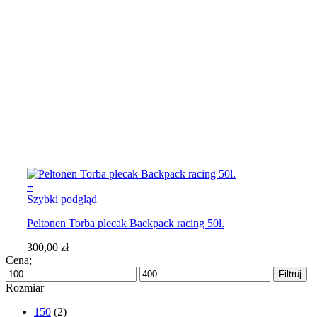
+
Szybki podgląd
Peltonen Torba plecak Backpack racing 50l.
300,00
zł
Cena;
Cena
Cena
Filtruj
min
max
Rozmiar
150
(2)