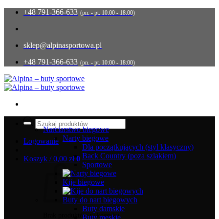
Przewiń
+48 791-366-633
(pn. - pt. 10:00 - 18:00)
do
zawartości
sklep@alpinasportowa.pl
+48 791-366-633
(pn. - pt. 10:00 - 18:00)
Wyszukiwarka
produktów
Narciarstwo biegowe
Narty biegowe
Logowanie
Dla początkujących (styl klasyczny)
Back Country (poza szlakiem)
Koszyk /
0,00
zł
0
Sportowe
Kije biegowe
Buty do nart biegowych
Buty damskie
Brak produktów w koszyku.
Buty męskie