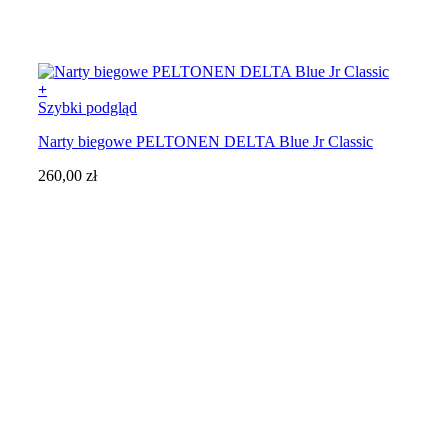
+
Ten
Szybki podgląd
produkt
Narty biegowe PELTONEN DELTA Blue Jr Classic
ma
wiele
260,00
zł
wariantów.
Opcje
można
wybrać
na
stronie
produktu