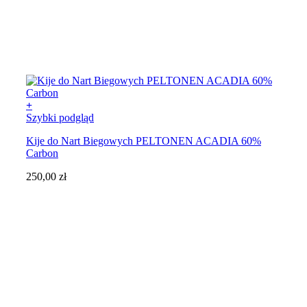
+
Ten
Szybki podgląd
produkt
Kije do Nart Biegowych PELTONEN ACADIA 60%
ma
Carbon
wiele
wariantów.
250,00
zł
Opcje
można
wybrać
na
stronie
produktu