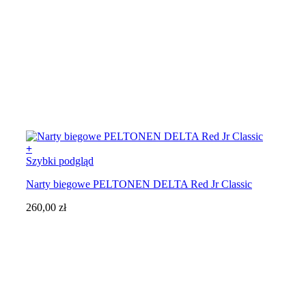
+
Ten
Szybki podgląd
produkt
Narty biegowe PELTONEN DELTA Red Jr Classic
ma
wiele
260,00
zł
wariantów.
Opcje
można
wybrać
na
stronie
produktu