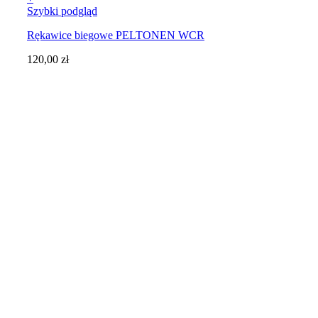
Ten
Szybki podgląd
produkt
Rękawice biegowe PELTONEN WCR
ma
wiele
120,00
zł
wariantów.
Opcje
można
wybrać
na
stronie
produktu