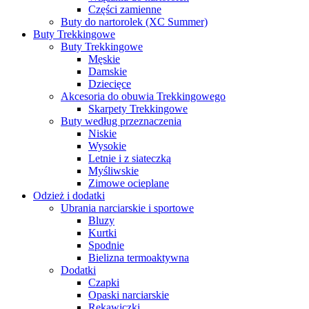
Części zamienne
Buty do nartorolek (XC Summer)
Buty Trekkingowe
Buty Trekkingowe
Męskie
Damskie
Dziecięce
Akcesoria do obuwia Trekkingowego
Skarpety Trekkingowe
Buty według przeznaczenia
Niskie
Wysokie
Letnie i z siateczką
Myśliwskie
Zimowe ocieplane
Odzież i dodatki
Ubrania narciarskie i sportowe
Bluzy
Kurtki
Spodnie
Bielizna termoaktywna
Dodatki
Czapki
Opaski narciarskie
Rękawiczki