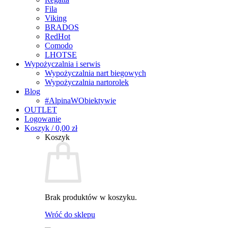
Fila
Viking
BRADOS
RedHot
Comodo
LHOTSE
Wypożyczalnia i serwis
Wypożyczalnia nart biegowych
Wypożyczalnia nartorolek
Blog
#AlpinaWObiektywie
OUTLET
Logowanie
Koszyk /
0,00
zł
Koszyk
Brak produktów w koszyku.
Wróć do sklepu