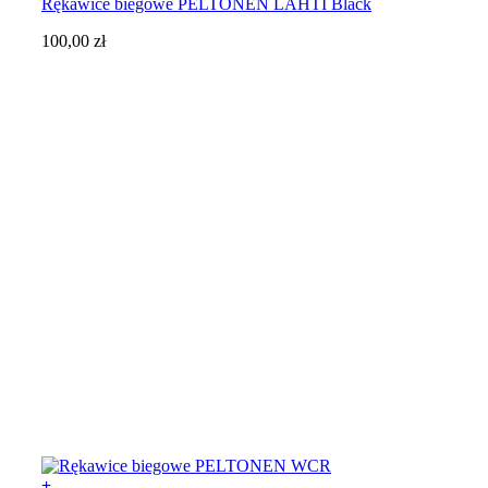
Rękawice biegowe PELTONEN LAHTI Black
ma
wiele
100,00
zł
wariantów.
Opcje
można
wybrać
na
stronie
produktu
+