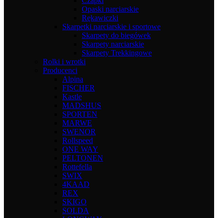
Czapki
Opaski narciarskie
Rękawiczki
Skarpetki narciarskie i sportowe
Skarpety do biegówek
Skarpety narciarskie
Skarpety Trekkingowe
Rolki i wrotki
Producenci
Alpina
FISCHER
Kastle
MADSHUS
SPORTEN
MARWE
SWENOR
Rollspeed
ONE WAY
PELTONEN
Rottefella
SWIX
4KAAD
REX
SKIGO
SOLDA