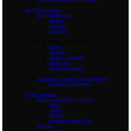
Buty Trekkingowe
Buty Trekkingowe
Męskie
Damskie
Dziecięce
Buty według przeznaczenia
Niskie
Wysokie
Letnie i z siateczką
Myśliwskie
Zimowe ocieplane
Akcesoria do obuwia Trekkingowego
Skarpety Trekkingowe
Odzież i dodatki
Ubrania narciarskie i sportowe
Bluzy
Kurtki
Spodnie
Bielizna termoaktywna
Dodatki