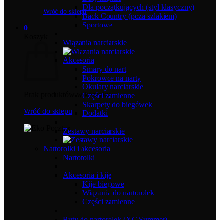
Dla początkujących (styl klasyczny)
Wróć do sklepu
Back Country (poza szlakiem)
Sportowe
0
Koszyk
Wiązania narciarskie
Akcesoria
Smary do nart
Pokrowce na narty
Okulary narciarskie
Brak produktów w koszyku.
Części zamienne
Skarpety do biegówek
Wróć do sklepu
Dodatki
Zestawy narciarskie
Nartorolki i akcesoria
Nartorolki
Akcesoria i kije
Kije biegowe
Wiązania do nartorolek
Części zamienne
Buty do nartorolek (XC Summer)