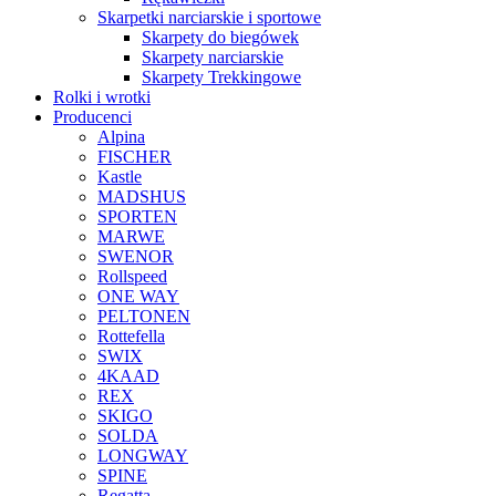
Skarpetki narciarskie i sportowe
Skarpety do biegówek
Skarpety narciarskie
Skarpety Trekkingowe
Rolki i wrotki
Producenci
Alpina
FISCHER
Kastle
MADSHUS
SPORTEN
MARWE
SWENOR
Rollspeed
ONE WAY
PELTONEN
Rottefella
SWIX
4KAAD
REX
SKIGO
SOLDA
LONGWAY
SPINE
Regatta