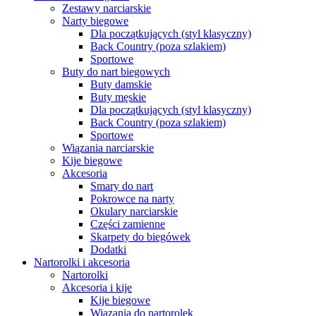
Zestawy narciarskie
Narty biegowe
Dla początkujących (styl klasyczny)
Back Country (poza szlakiem)
Sportowe
Buty do nart biegowych
Buty damskie
Buty męskie
Dla początkujących (styl klasyczny)
Back Country (poza szlakiem)
Sportowe
Wiązania narciarskie
Kije biegowe
Akcesoria
Smary do nart
Pokrowce na narty
Okulary narciarskie
Części zamienne
Skarpety do biegówek
Dodatki
Nartorolki i akcesoria
Nartorolki
Akcesoria i kije
Kije biegowe
Wiązania do nartorolek