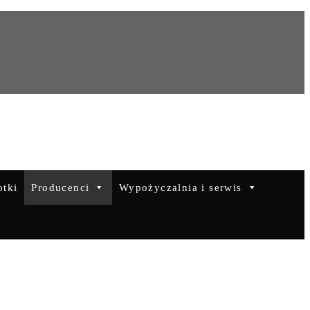
otki
Producenci
Wypożyczalnia i serwis