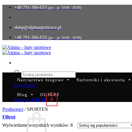
Przewiń
+48 791-366-633
(pn. - pt. 10:00 - 18:00)
do
zawartości
sklep@alpinasportowa.pl
+48 791-366-633
(pn. - pt. 10:00 - 18:00)
Wyszukiwarka
produktów
Narciarstwo biegowe
Nartorolki i akcesoria
Logowanie
Blog
OUTLET
0
Koszyk /
0,00
zł
Producenci
/
SPORTEN
Filtruj
Posortowane
Wyświetlanie wszystkich wyników: 8
według