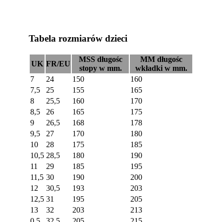
Tabela rozmiarów dzieci
MSS długośc
MM długośc
UK
FR/EU
stopy w mm.
wkładki w mm.
7
24
150
160
7,5
25
155
165
8
25,5
160
170
8,5
26
165
175
9
26,5
168
178
9,5
27
170
180
10
28
175
185
10,5
28,5
180
190
11
29
185
195
11,5
30
190
200
12
30,5
193
203
12,5
31
195
205
13
32
203
213
0,5
32,5
205
215