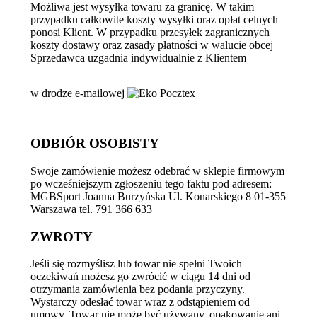
Możliwa jest wysyłka towaru za granicę. W takim
przypadku całkowite koszty wysyłki oraz opłat celnych
ponosi Klient. W przypadku przesyłek zagranicznych
koszty dostawy oraz zasady płatności w walucie obcej
Sprzedawca uzgadnia indywidualnie z Klientem
w drodze e-mailowej
ODBIÓR OSOBISTY
Swoje zamówienie możesz odebrać w sklepie firmowym
po wcześniejszym zgłoszeniu tego faktu pod adresem:
MGBSport Joanna Burzyńska Ul. Konarskiego 8 01-355
Warszawa tel. 791 366 633
ZWROTY
Jeśli się rozmyślisz lub towar nie spełni Twoich
oczekiwań możesz go zwrócić w ciągu 14 dni od
otrzymania zamówienia bez podania przyczyny.
Wystarczy odesłać towar wraz z odstąpieniem od
umowy. Towar nie może być używany, opakowanie ani