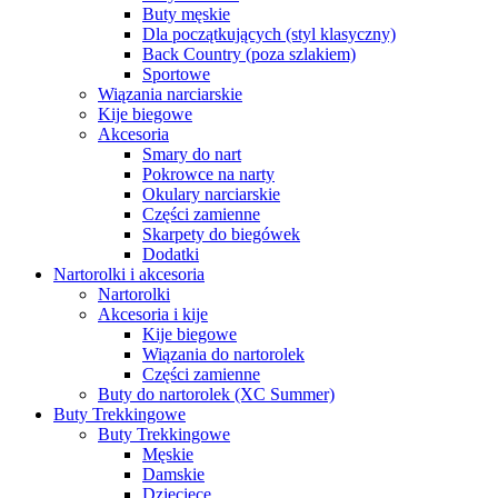
Buty męskie
Dla początkujących (styl klasyczny)
Back Country (poza szlakiem)
Sportowe
Wiązania narciarskie
Kije biegowe
Akcesoria
Smary do nart
Pokrowce na narty
Okulary narciarskie
Części zamienne
Skarpety do biegówek
Dodatki
Nartorolki i akcesoria
Nartorolki
Akcesoria i kije
Kije biegowe
Wiązania do nartorolek
Części zamienne
Buty do nartorolek (XC Summer)
Buty Trekkingowe
Buty Trekkingowe
Męskie
Damskie
Dziecięce