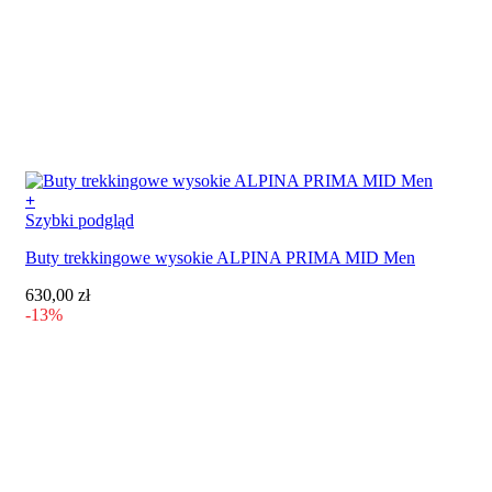
+
Ten
Szybki podgląd
produkt
Buty trekkingowe wysokie ALPINA PRIMA MID Men
ma
wiele
630,00
zł
wariantów.
-13%
Opcje
można
wybrać
na
stronie
produktu