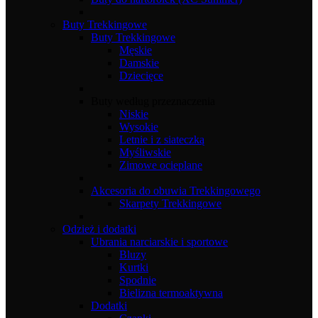
Buty Trekkingowe
Buty Trekkingowe
Męskie
Damskie
Dziecięce
Buty według przeznaczenia
Niskie
Wysokie
Letnie i z siateczką
Myśliwskie
Zimowe ocieplane
Akcesoria do obuwia Trekkingowego
Skarpety Trekkingowe
Odzież i dodatki
Ubrania narciarskie i sportowe
Bluzy
Kurtki
Spodnie
Bielizna termoaktywna
Dodatki