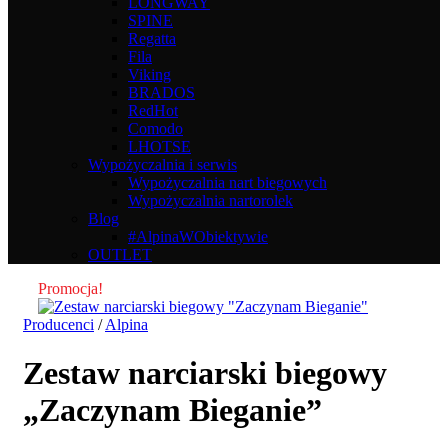
LONGWAY
SPINE
Regatta
Fila
Viking
BRADOS
RedHot
Comodo
LHOTSE
Wypożyczalnia i serwis
Wypożyczalnia nart biegowych
Wypożyczalnia nartorolek
Blog
#AlpinaWObiektywie
OUTLET
Promocja!
Producenci
/
Alpina
Zestaw narciarski biegowy
„Zaczynam Bieganie”