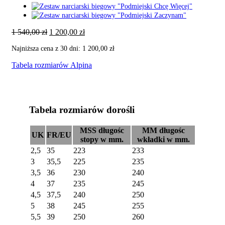
Pierwotna
Aktualna
1 540,00
zł
1 200,00
zł
cena
cena
Najniższa cena z 30 dni:
1 200,00
zł
wynosiła:
wynosi:
1
1
Tabela rozmiarów Alpina
540,00 zł.
200,00 zł.
Tabela rozmiarów dorośli
MSS długośc
MM długośc
UK
FR/EU
stopy w mm.
wkładki w mm.
2,5
35
223
233
3
35,5
225
235
3,5
36
230
240
4
37
235
245
4,5
37,5
240
250
5
38
245
255
5,5
39
250
260