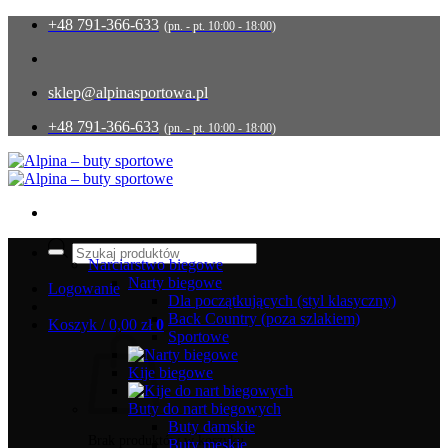
Przewiń
+48 791-366-633
(pn. - pt. 10:00 - 18:00)
do
zawartości
sklep@alpinasportowa.pl
+48 791-366-633
(pn. - pt. 10:00 - 18:00)
Wyszukiwarka
produktów
Narciarstwo biegowe
Narty biegowe
Logowanie
Dla początkujących (styl klasyczny)
Back Country (poza szlakiem)
Koszyk /
0,00
zł
0
Sportowe
Kije biegowe
Buty do nart biegowych
Buty damskie
Brak produktów w koszyku.
Buty męskie