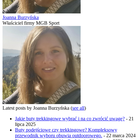
Joanna Burzyńska
Właściciel firmy MGB Sport
Latest posts by Joanna Burzyńska
(
see all
)
Jakie buty trekkingowe wybrać i na co zwrócić uwagę?
- 21
lipca 2025
Buty podejściowe czy trekkingowe? Kompleksowy
przewodnik wyboru obuwia outdoorowego.
- 22 marca 2024