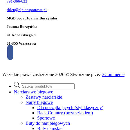
791-366-633
sklep@alpinasportowa.pl
MGB Sport Joanna Burzyńska
Joanna Burzyńska
ul. Konarskiego 8
01-355 Warszawa
Wszelkie prawa zastrzeżone 2026 © Stworzone przez
3Commerce
Wyszukiwarka
produktów
Narciarstwo biegowe
Zestawy narciarskie
Narty biegowe
Dla początkujących (styl klasyczny)
Back Country (poza szlakiem)
Sportowe
Buty do nart biegowych
Buty damskie