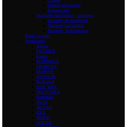
Czapki
Opaski narciarskie
Rękawiczki
Skarpetki narciarskie i sportowe
Skarpety do biegówek
Skarpety narciarskie
Skarpety Trekkingowe
Rolki i wrotki
Producenci
Alpina
FISCHER
Kastle
MADSHUS
SPORTEN
MARWE
SWENOR
Rollspeed
ONE WAY
PELTONEN
Rottefella
SWIX
4KAAD
REX
SKIGO
SOLDA