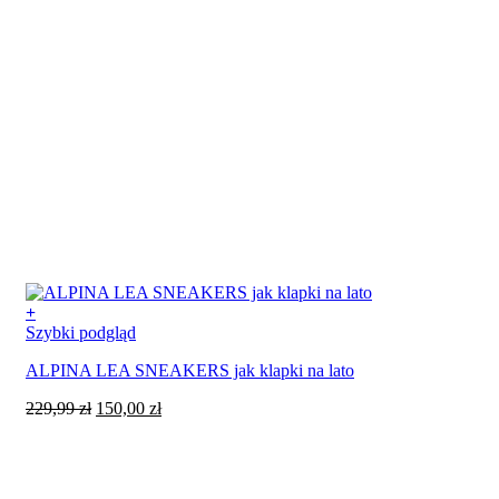
+
Ten
Szybki podgląd
produkt
ALPINA LEA SNEAKERS jak klapki na lato
ma
wiele
Pierwotna
Aktualna
229,99
zł
150,00
zł
wariantów.
cena
cena
Opcje
wynosiła:
wynosi:
można
229,99 zł.
150,00 zł.
wybrać
na