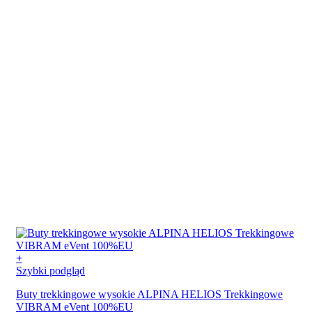
stronie
produktu
+
Ten
Szybki podgląd
produkt
Buty trekkingowe wysokie ALPINA HELIOS Trekkingowe
ma
VIBRAM eVent 100%EU
wiele