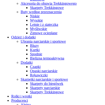
Akcesoria do obuwia Trekkingowego
Skarpety Trekkingowe
Buty według przeznaczenia
Niskie
Wysokie
Letnie i z siateczką
Myśliwskie
Zimowe ocieplane
Odzież i dodatki
Ubrania narciarskie i sportowe
Bluzy
Kurtki
Spodnie
Bielizna termoaktywna
Dodatki
Czapki
Opaski narciarskie
Rękawiczki
Skarpetki narciarskie i sportowe
Skarpety do biegówek
Skarpety narciarskie
Skarpety Trekkingowe
Rolki i wrotki
Producenci
Alpina