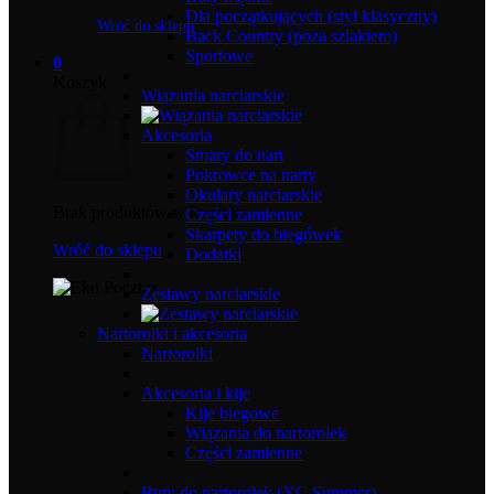
Dla początkujących (styl klasyczny)
Wróć do sklepu
Back Country (poza szlakiem)
Sportowe
0
Koszyk
Wiązania narciarskie
Akcesoria
Smary do nart
Pokrowce na narty
Okulary narciarskie
Brak produktów w koszyku.
Części zamienne
Skarpety do biegówek
Wróć do sklepu
Dodatki
Zestawy narciarskie
Nartorolki i akcesoria
Nartorolki
Akcesoria i kije
Kije biegowe
Wiązania do nartorolek
Części zamienne
Buty do nartorolek (XC Summer)