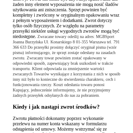
żaden inny element wyposażenia nie mogą nosić śladów
użytkowania ani zniszczenia. Sprzęt powinien być
kompletny i zwrócony w oryginalnym opakowaniu wraz
z pełnym wyposażeniem i dodatkami. Zwrot dotyczy
tylko osób fizycznych. Ze względu na parametry
przesyłki niektóre usługi wygodnych zwrotów mogą być
niedostępne.
Zwracane towary odeślij na adres:
MGBSport
Joanna Burzyńska
Ul. Konarskiego 8
01-355 Warszawa
tel. 791
366 633
Do przesyłki prosimy dołączyć oryginał pisma (wzór
pisma) informującego, że sprzęt zostaje odesłany na zasadach
zwrotu. Zwracany towar powinien zostać opakowany w
odpowiedni sposób, zapewniający brak uszkodzeń w trakcie
transportu.
Klient odpowiada za zmniejszenie wartości
zwracanych Towarów wynikające z korzystania z nich w sposób
inny niż było to konieczne do stwierdzenia charakteru, cech i
funkcjonowania rzeczy. Koszt odesłania towaru ponosi
Kupujący, jednocześnie informujemy, że nie przyjmujemy
żadnych przesyłek odsyłanych do nas za pobraniem.
Kiedy i jak nastąpi zwrot środków?
Zwrotu płatności dokonamy poprzez wykonanie
przelewu na numer konta wskazany w formularzu
odstąpienia od umowy. Możemy wstrzymać się ze