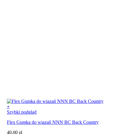
stronie
produktu
+
Szybki podgląd
Flex Gumka do wiazań NNN BC Back Country
40,00
zł