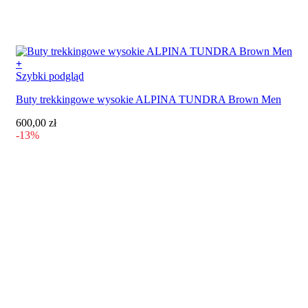
+
Ten
Szybki podgląd
produkt
Buty trekkingowe wysokie ALPINA TUNDRA Brown Men
ma
wiele
600,00
zł
wariantów.
-13%
Opcje
można
wybrać
na
stronie
produktu