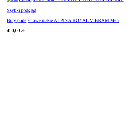
+
Ten
Szybki podgląd
produkt
Buty podejściowe niskie ALPINA ROYAL VIBRAM Men
ma
wiele
450,00
zł
wariantów.
Opcje
można
wybrać
na
stronie
produktu