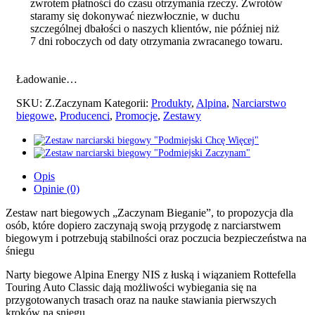
zwrotem płatności do czasu otrzymania rzeczy. Zwrotów
staramy się dokonywać niezwłocznie, w duchu
szczególnej dbałości o naszych klientów, nie później niż
7 dni roboczych od daty otrzymania zwracanego towaru.
Ładowanie…
SKU:
Z.Zaczynam
Kategorii:
Produkty
,
Alpina
,
Narciarstwo
biegowe
,
Producenci
,
Promocje
,
Zestawy
Opis
Opinie (0)
Zestaw nart biegowych „Zaczynam Bieganie”, to propozycja dla
osób, które dopiero zaczynają swoją przygodę z narciarstwem
biegowym i potrzebują stabilności oraz poczucia bezpieczeństwa na
śniegu
Narty biegowe Alpina Energy NIS z łuską i wiązaniem Rottefella
Touring Auto Classic dają możliwości wybiegania się na
przygotowanych trasach oraz na nauke stawiania pierwszych
kroków na sniegu