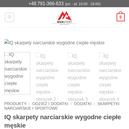
Przewiń
+48 791-366-633
(pn. - pt. 10:00 - 18:00)
do
0
zawartości
PRODUKTY
/
ODZIEŻ I DODATKI
/
DODATKI
/
SKARPETKI
NARCIARSKIE I SPORTOWE
IQ skarpety narciarskie wygodne ciepłe
męskie