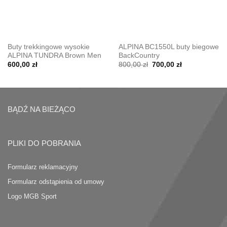
Buty trekkingowe wysokie
ALPINA BC1550L buty biegowe
ALPINA TUNDRA Brown Men
BackCountry
Pierwotna
Aktualna
600,00
zł
800,00
zł
700,00
zł
cena
cena
wynosiła:
wynosi:
800,00 zł.
700,00 zł.
BĄDŹ NA BIEŻĄCO
PLIKI DO POBRANIA
Formularz reklamacyjny
Formularz odstąpienia od umowy
Logo MGB Sport